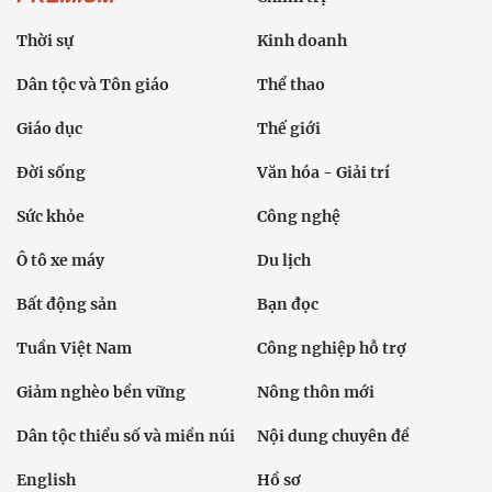
Thời sự
Kinh doanh
Dân tộc và Tôn giáo
Thể thao
Giáo dục
Thế giới
Đời sống
Văn hóa - Giải trí
Sức khỏe
Công nghệ
Ô tô xe máy
Du lịch
Bất động sản
Bạn đọc
Tuần Việt Nam
Công nghiệp hỗ trợ
Giảm nghèo bền vững
Nông thôn mới
Dân tộc thiểu số và miền núi
Nội dung chuyên đề
English
Hồ sơ