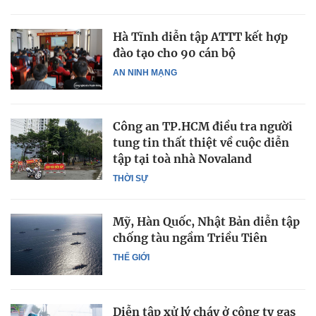
Hà Tĩnh diễn tập ATTT kết hợp
đào tạo cho 90 cán bộ
AN NINH MẠNG
Công an TP.HCM điều tra người
tung tin thất thiệt về cuộc diễn
tập tại toà nhà Novaland
THỜI SỰ
Mỹ, Hàn Quốc, Nhật Bản diễn tập
chống tàu ngầm Triều Tiên
THẾ GIỚI
Diễn tập xử lý cháy ở công ty gas