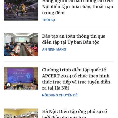
Hàng nghìn cư dân chung cư ở Hà
Nội diễn tập chữa cháy, thoát nạn
trong đêm
THỜI SỰ
Đào tạo an toàn thông tin qua
diễn tập tại Ủy ban Dân tộc
AN NINH MẠNG
Chương trình diễn tập quốc tế
APCERT 2023 tổ chức theo hình
thức trực tiếp và trực tuyến diễn
ra tại Hà Nội
NỘI DUNG CHUYÊN ĐỀ
Hà Nội: Diễn tập ứng phó sự cố
lưới điện do mưa bão