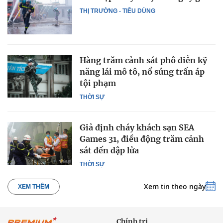
THỊ TRƯỜNG - TIÊU DÙNG
Hàng trăm cảnh sát phô diễn kỹ
năng lái mô tô, nổ súng trấn áp
tội phạm
THỜI SỰ
Giả định cháy khách sạn SEA
Games 31, điều động trăm cảnh
sát đến dập lửa
THỜI SỰ
Xem tin theo ngày
XEM THÊM
Chính trị