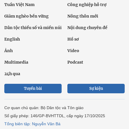
Tuần Việt Nam
Công nghiệp hỗ trợ
Giảm nghèo bền vững
Nông thôn mới
Dân tộc thiểu số và miền núi
Nội dung chuyên đề
English
Hồ sơ
Ảnh
Video
Multimedia
Podcast
24h qua
Tuyến bài
Sự kiện
Cơ quan chủ quản: Bộ Dân tộc và Tôn giáo
Số giấy phép: 146/GP-BVHTTDL, cấp ngày 17/10/2025
Tổng biên tập: Nguyễn Văn Bá