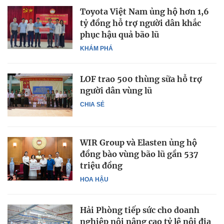
Toyota Việt Nam ủng hộ hơn 1,6
tỷ đồng hỗ trợ người dân khắc
phục hậu quả bão lũ
KHÁM PHÁ
LOF trao 500 thùng sữa hỗ trợ
người dân vùng lũ
CHIA SẺ
WIR Group và Elasten ủng hộ
đồng bào vùng bão lũ gần 537
triệu đồng
HOA HẬU
Hải Phòng tiếp sức cho doanh
nghiệp nội nâng cao tỷ lệ nội địa