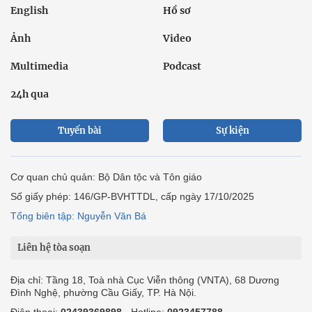
English
Hồ sơ
Ảnh
Video
Multimedia
Podcast
24h qua
Tuyến bài
Sự kiện
Cơ quan chủ quản: Bộ Dân tộc và Tôn giáo
Số giấy phép: 146/GP-BVHTTDL, cấp ngày 17/10/2025
Tổng biên tập: Nguyễn Văn Bá
Liên hệ tòa soạn
Địa chỉ: Tầng 18, Toà nhà Cục Viễn thông (VNTA), 68 Dương
Đình Nghệ, phường Cầu Giấy, TP. Hà Nội.
Điện thoại:
02439369898
- Hotline:
0923457788