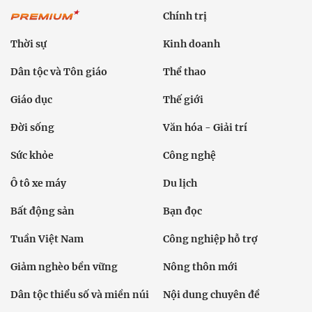
Chính trị
Thời sự
Kinh doanh
Dân tộc và Tôn giáo
Thể thao
Giáo dục
Thế giới
Đời sống
Văn hóa - Giải trí
Sức khỏe
Công nghệ
Ô tô xe máy
Du lịch
Bất động sản
Bạn đọc
Tuần Việt Nam
Công nghiệp hỗ trợ
Giảm nghèo bền vững
Nông thôn mới
Dân tộc thiểu số và miền núi
Nội dung chuyên đề