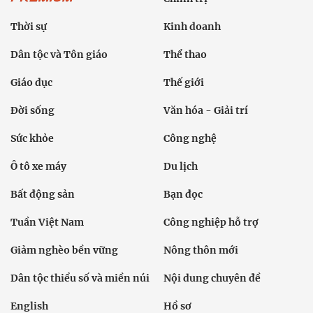
Thời sự
Kinh doanh
Dân tộc và Tôn giáo
Thể thao
Giáo dục
Thế giới
Đời sống
Văn hóa - Giải trí
Sức khỏe
Công nghệ
Ô tô xe máy
Du lịch
Bất động sản
Bạn đọc
Tuần Việt Nam
Công nghiệp hỗ trợ
Giảm nghèo bền vững
Nông thôn mới
Dân tộc thiểu số và miền núi
Nội dung chuyên đề
English
Hồ sơ