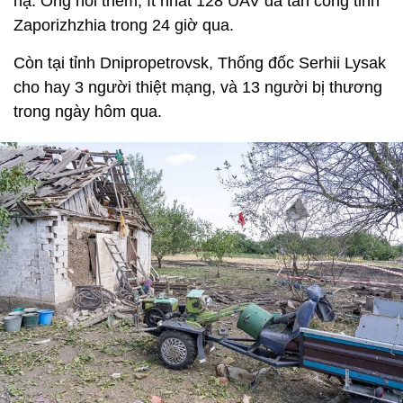
hạ. Ông nói thêm, ít nhất 128 UAV đã tấn công tỉnh
Zaporizhzhia trong 24 giờ qua.
Còn tại tỉnh Dnipropetrovsk, Thống đốc Serhii Lysak
cho hay 3 người thiệt mạng, và 13 người bị thương
trong ngày hôm qua.