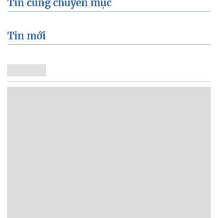
Tin cùng chuyên mục
Tin mới