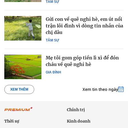
TÂM SỰ
Gửi con về quê nghỉ hè, em út nổi
trận lôi đình vì dòng tin nhắn của
chị dâu
TÂM SỰ
Mẹ tôi gom góp tiền lì xì để đón
cháu về quê nghỉ hè
GIA ĐÌNH
Xem tin theo ngày
XEM THÊM
Chính trị
Thời sự
Kinh doanh