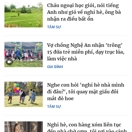
Cháu ngoại học giỏi, nói tiếng
Anh như gió về nghỉ hè, ông bà
nhận ra điều bất ổn
TÂM SỰ
Vợ chồng Nghệ An nhận 'trông'
15 đứa trẻ miễn phí, dạy trục lúa,
làm việc nhà
GIA ĐÌNH
Nghe con hỏi 'nghỉ hè nhà mình
đi đâu?', tôi quay mặt giấu đôi
mắt đỏ hoe
TÂM SỰ
Nghỉ hè, con hàng xóm liên tục
đến nhà chờ cơm, tôi rơi vào cảnh