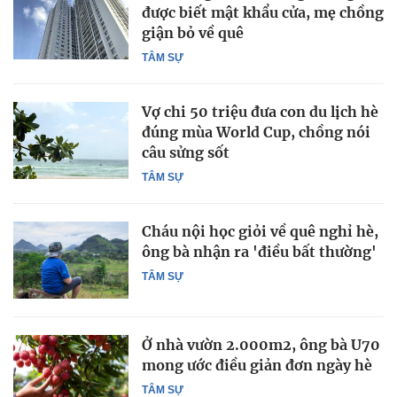
được biết mật khẩu cửa, mẹ chồng
giận bỏ về quê
TÂM SỰ
Vợ chi 50 triệu đưa con du lịch hè
đúng mùa World Cup, chồng nói
câu sửng sốt
TÂM SỰ
Cháu nội học giỏi về quê nghỉ hè,
ông bà nhận ra 'điều bất thường'
TÂM SỰ
Ở nhà vườn 2.000m2, ông bà U70
mong ước điều giản đơn ngày hè
TÂM SỰ