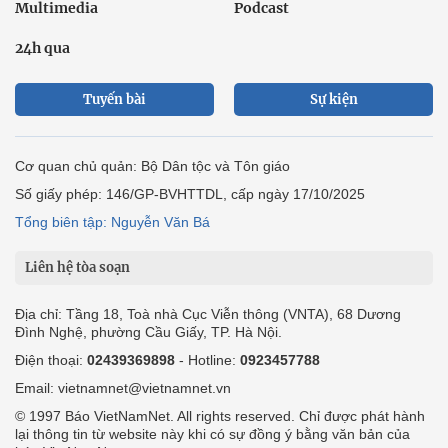
Multimedia
Podcast
24h qua
Tuyến bài
Sự kiện
Cơ quan chủ quản: Bộ Dân tộc và Tôn giáo
Số giấy phép: 146/GP-BVHTTDL, cấp ngày 17/10/2025
Tổng biên tập: Nguyễn Văn Bá
Liên hệ tòa soạn
Địa chỉ: Tầng 18, Toà nhà Cục Viễn thông (VNTA), 68 Dương
Đình Nghệ, phường Cầu Giấy, TP. Hà Nội.
Điện thoại:
02439369898
- Hotline:
0923457788
Email: vietnamnet@vietnamnet.vn
© 1997 Báo VietNamNet. All rights reserved. Chỉ được phát hành
lại thông tin từ website này khi có sự đồng ý bằng văn bản của