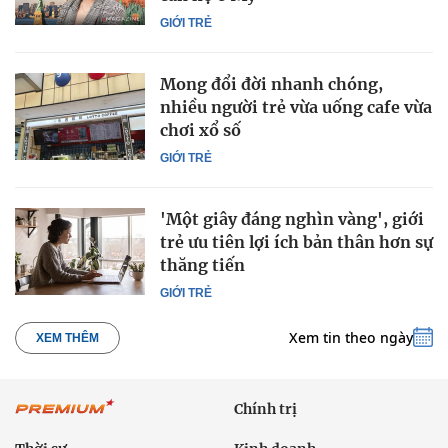
GIỚI TRẺ
Mong đổi đời nhanh chóng,
nhiều người trẻ vừa uống cafe vừa
chơi xổ số
GIỚI TRẺ
'Một giây đáng nghìn vàng', giới
trẻ ưu tiên lợi ích bản thân hơn sự
thăng tiến
GIỚI TRẺ
Xem tin theo ngày
XEM THÊM
Chính trị