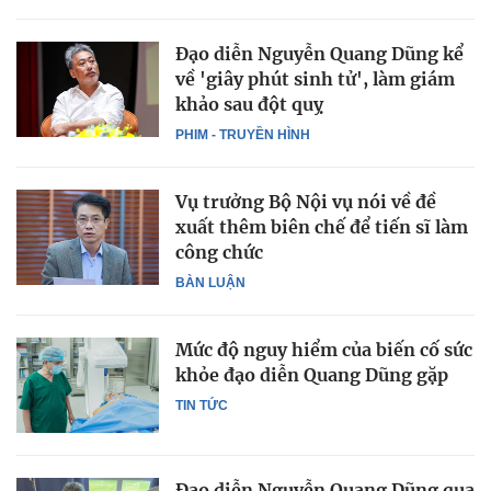
Đạo diễn Nguyễn Quang Dũng kể
về 'giây phút sinh tử', làm giám
khảo sau đột quỵ
PHIM - TRUYỀN HÌNH
Vụ trưởng Bộ Nội vụ nói về đề
xuất thêm biên chế để tiến sĩ làm
công chức
BÀN LUẬN
Mức độ nguy hiểm của biến cố sức
khỏe đạo diễn Quang Dũng gặp
TIN TỨC
Đạo diễn Nguyễn Quang Dũng qua