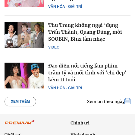
VĂN HÓA - GIẢI TRÍ
Thu Trang không ngại ‘đụng'
Trấn Thành, Quang Dũng, mời
SOOBIN, Binz làm nhạc
VIDEO
Đạo diễn nổi tiếng làm phim
trăm tỷ và mối tình với 'chị đẹp'
kém 11 tuổi
VĂN HÓA - GIẢI TRÍ
Xem tin theo ngày
XEM THÊM
Chính trị
Thời sự
Kinh doanh