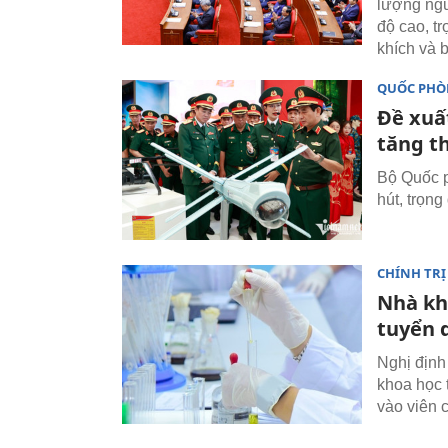
lượng ngu
độ cao, t
khích và 
QUỐC PH
Đề xuấ
tăng t
Bộ Quốc p
hút, trọn
CHÍNH TRỊ
Nhà kh
tuyển 
Nghị định
khoa học t
vào viên 