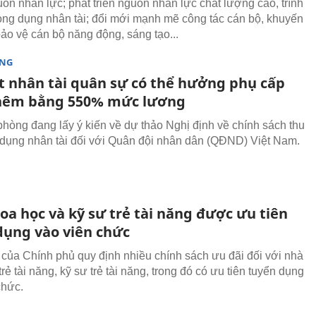
ồn nhân lực; phát triển nguồn nhân lực chất lượng cao, trình
rọng dụng nhân tài; đổi mới mạnh mẽ công tác cán bộ, khuyến
bảo vệ cán bộ năng động, sáng tạo...
ÒNG
t nhân tài quân sự có thể hưởng phụ cấp
hêm bằng 550% mức lương
hòng đang lấy ý kiến về dự thảo Nghị định về chính sách thu
g dụng nhân tài đối với Quân đội nhân dân (QĐND) Việt Nam.
oa học và kỹ sư trẻ tài năng được ưu tiên
dụng vào viên chức
 của Chính phủ quy định nhiều chính sách ưu đãi đối với nhà
rẻ tài năng, kỹ sư trẻ tài năng, trong đó có ưu tiên tuyển dụng
chức.