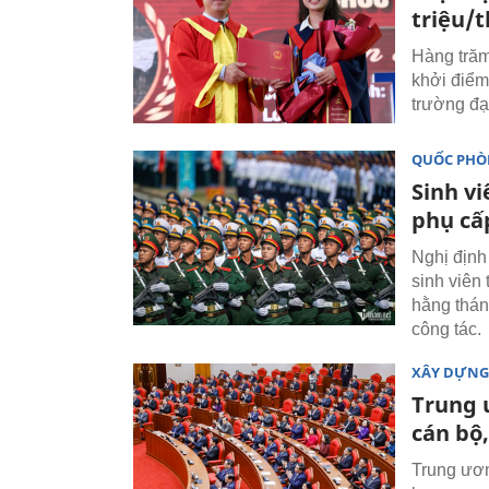
triệu/
Hàng trăm
khởi điểm
trường đại
QUỐC PH
Sinh v
phụ cấ
Nghị định
sinh viên
hằng thán
công tác.
XÂY DỰNG
Trung 
cán bộ
Trung ươn