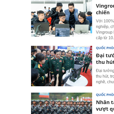
Vingrou
chiến
Với 100% 
nghiệp, c
Vingroup 
cấp từ 10
QUỐC PH
Đại tư
thu hú
Đại tướng
thu hút, t
nghề, chu
QUỐC PH
Nhân t
vượt q