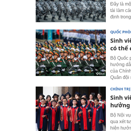
Đây là một
tài làm c
định tron
QUỐC PH
Sinh vi
có thể
Bộ Quốc p
hướng dẫn
của Chính
Quân đội 
CHÍNH TRỊ
Sinh v
hưởng 
Bộ Nội vụ
qua xét t
hiện hưởn