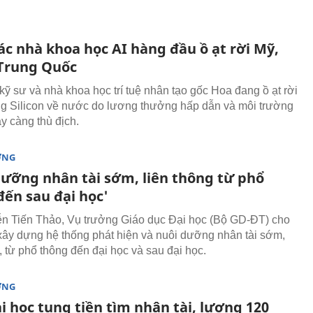
ác nhà khoa học AI hàng đầu ồ ạt rời Mỹ,
 Trung Quốc
kỹ sư và nhà khoa học trí tuệ nhân tạo gốc Hoa đang ồ ạt rời
g Silicon về nước do lương thưởng hấp dẫn và môi trường
y càng thù địch.
ỜNG
dưỡng nhân tài sớm, liên thông từ phổ
đến sau đại học'
 Tiến Thảo, Vụ trưởng Giáo dục Đại học (Bộ GD-ĐT) cho
xây dựng hệ thống phát hiện và nuôi dưỡng nhân tài sớm,
, từ phổ thông đến đại học và sau đại học.
ỜNG
i học tung tiền tìm nhân tài, lương 120