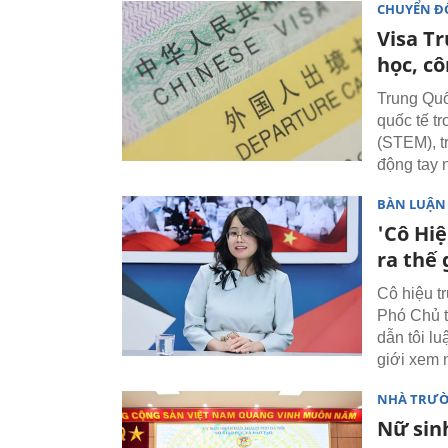
CHUYỂN ĐỔ
Visa T
học, cô
Trung Quố
quốc tế tr
(STEM), t
động tay 
BÀN LUẬN
'Cô Hi
ra thế
Cô hiệu t
Phó Chủ t
dẫn tôi lu
giới xem 
NHÀ TRƯ
Nữ sin