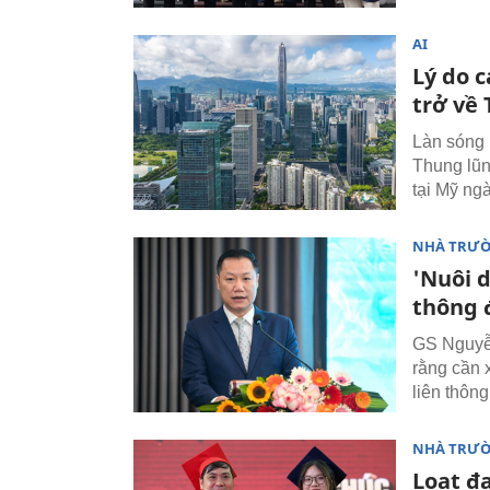
AI
Lý do c
trở về
Làn sóng 
Thung lũn
tại Mỹ ngà
NHÀ TRƯ
'Nuôi 
thông 
GS Nguyễn
rằng cần 
liên thông
NHÀ TRƯ
Loạt đạ