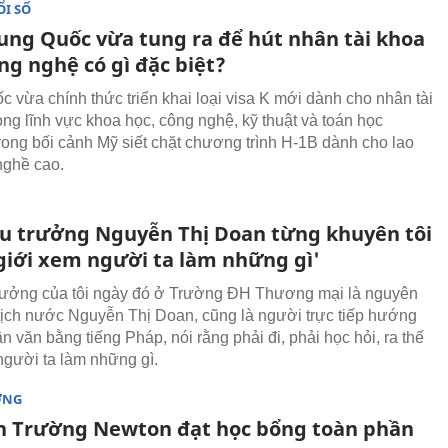
I SỐ
rung Quốc vừa tung ra để hút nhân tài khoa
ng nghệ có gì đặc biệt?
c vừa chính thức triển khai loại visa K mới dành cho nhân tài
ong lĩnh vực khoa học, công nghệ, kỹ thuật và toán học
rong bối cảnh Mỹ siết chặt chương trình H-1B dành cho lao
nghề cao.
ệu trưởng Nguyễn Thị Doan từng khuyên tôi
 giới xem người ta làm những gì'
rưởng của tôi ngày đó ở Trường ĐH Thương mại là nguyên
ịch nước Nguyễn Thị Doan, cũng là người trực tiếp hướng
ận văn bằng tiếng Pháp, nói rằng phải đi, phải học hỏi, ra thế
người ta làm những gì.
ỜNG
h Trường Newton đạt học bổng toàn phần