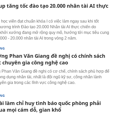
p tăng tốc đào tạo 20.000 nhân tài AI thực
học viên đạt chuẩn khóa I có việc làm ngay sau khi tốt
hương trình Đào tạo 20.000 Nhân tài AI thực chiến do
khởi xướng đang mở rộng quy mô, hướng tới mục tiêu cung
.000 - 20.000 nhân tài AI trong vòng 2 năm.
ÒNG
ớng Phan Văn Giang đề nghị có chính sách
t chuyên gia công nghệ cao
 Phan Văn Giang đề nghị có cơ chế, chính sách phù hợp để
rọng dụng nhân tài, nhất là đội ngũ kỹ sư, công nhân lành
yên gia trong các lĩnh vực công nghệ cao.
ÒNG
ài làm chỉ huy tình báo quốc phòng phải
ua mọi cám dỗ, gian khổ