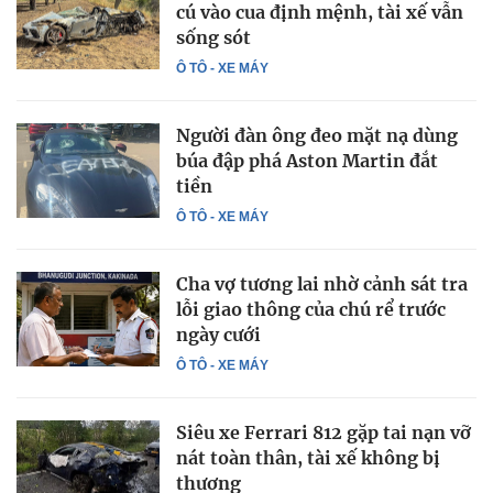
cú vào cua định mệnh, tài xế vẫn
sống sót
Ô TÔ - XE MÁY
Người đàn ông đeo mặt nạ dùng
búa đập phá Aston Martin đắt
tiền
Ô TÔ - XE MÁY
Cha vợ tương lai nhờ cảnh sát tra
lỗi giao thông của chú rể trước
ngày cưới
Ô TÔ - XE MÁY
Siêu xe Ferrari 812 gặp tai nạn vỡ
nát toàn thân, tài xế không bị
thương