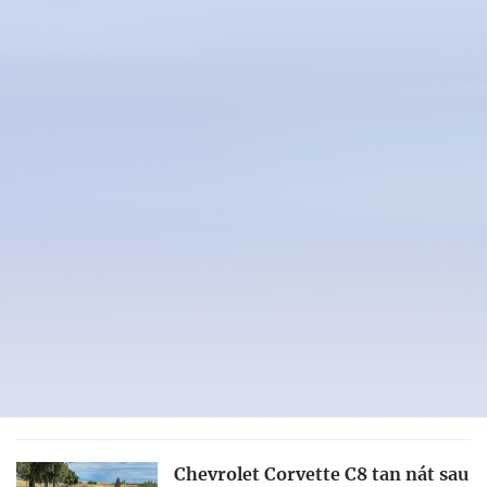
Chevrolet Corvette C8 tan nát sau