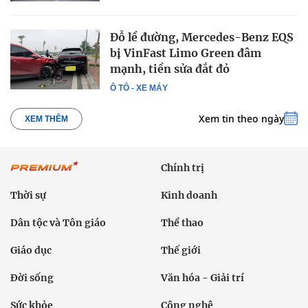
Đỗ lề đường, Mercedes-Benz EQS
bị VinFast Limo Green đâm
mạnh, tiền sửa đắt đỏ
Ô TÔ - XE MÁY
Xem tin theo ngày
XEM THÊM
Chính trị
Thời sự
Kinh doanh
Dân tộc và Tôn giáo
Thể thao
Giáo dục
Thế giới
Đời sống
Văn hóa - Giải trí
Sức khỏe
Công nghệ