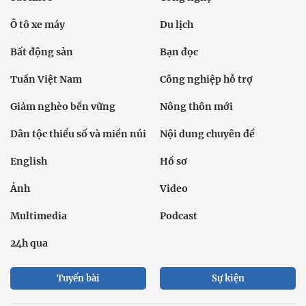
Ô tô xe máy
Du lịch
Bất động sản
Bạn đọc
Tuần Việt Nam
Công nghiệp hỗ trợ
Giảm nghèo bền vững
Nông thôn mới
Dân tộc thiểu số và miền núi
Nội dung chuyên đề
English
Hồ sơ
Ảnh
Video
Multimedia
Podcast
24h qua
Tuyến bài
Sự kiện