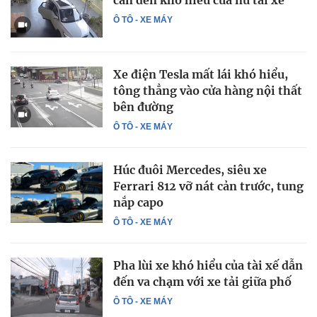
cẩn đến khó hiểu của nữ tài xế
Ô TÔ - XE MÁY
Xe điện Tesla mất lái khó hiểu,
tông thẳng vào cửa hàng nội thất
bên đường
Ô TÔ - XE MÁY
Húc đuôi Mercedes, siêu xe
Ferrari 812 vỡ nát cản trước, tung
nắp capo
Ô TÔ - XE MÁY
Pha lùi xe khó hiểu của tài xế dẫn
đến va chạm với xe tải giữa phố
Ô TÔ - XE MÁY