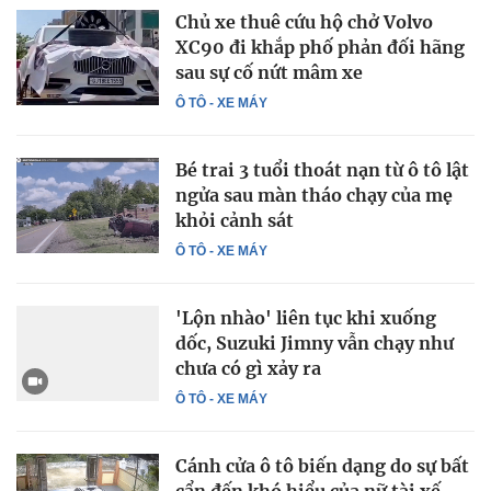
Chủ xe thuê cứu hộ chở Volvo
XC90 đi khắp phố phản đối hãng
sau sự cố nứt mâm xe
Ô TÔ - XE MÁY
Bé trai 3 tuổi thoát nạn từ ô tô lật
ngửa sau màn tháo chạy của mẹ
khỏi cảnh sát
Ô TÔ - XE MÁY
'Lộn nhào' liên tục khi xuống
dốc, Suzuki Jimny vẫn chạy như
chưa có gì xảy ra
Ô TÔ - XE MÁY
Cánh cửa ô tô biến dạng do sự bất