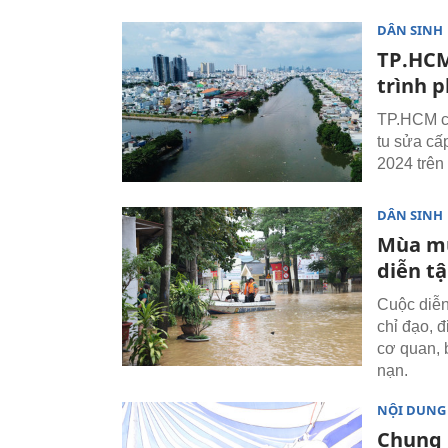
DÂN SINH
TP.HCM
trình p
TP.HCM ch
tu sửa cấ
2024 trên 
DÂN SINH
Mùa mư
diễn t
Cuộc diễn
chỉ đạo, 
cơ quan, 
nạn.
NỘI DUNG
Chung 