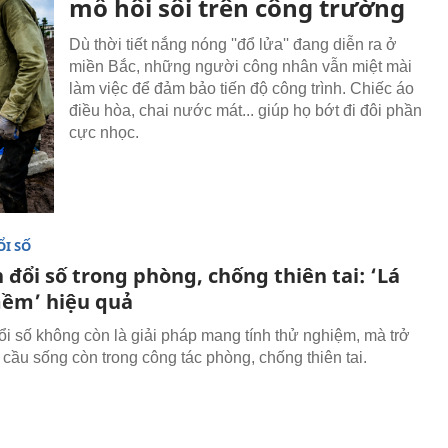
mồ hôi sôi trên công trường
Dù thời tiết nắng nóng ''đổ lửa'' đang diễn ra ở
miền Bắc, những người công nhân vẫn miệt mài
làm việc để đảm bảo tiến độ công trình. Chiếc áo
điều hòa, chai nước mát... giúp họ bớt đi đôi phần
cực nhọc.
I SỐ
đổi số trong phòng, chống thiên tai: ‘Lá
ềm’ hiệu quả
i số không còn là giải pháp mang tính thử nghiệm, mà trở
 cầu sống còn trong công tác phòng, chống thiên tai.