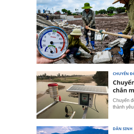
CHUYỂN ĐỔ
Chuyển 
chắn m
Chuyển đổ
thành yêu
DÂN SINH