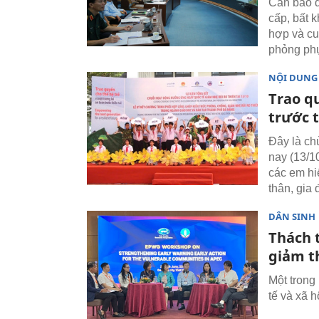
Cần bảo đ
cấp, bất k
hợp và cu
phỏng phụ
NỘI DUNG
Trao qu
trước t
Đây là ch
nay (13/1
các em hi
thân, gia
DÂN SINH
Thách 
giảm th
Một trong
tế và xã h