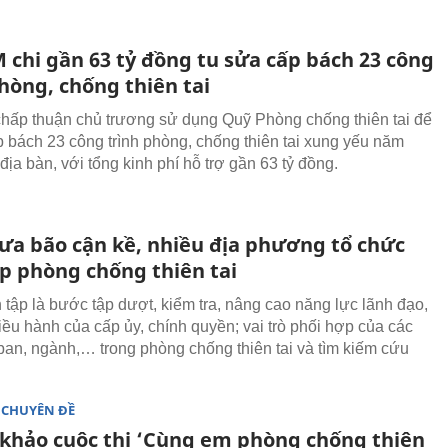
 chi gần 63 tỷ đồng tu sửa cấp bách 23 công
hòng, chống thiên tai
ấp thuận chủ trương sử dụng Quỹ Phòng chống thiên tai để
p bách 23 công trình phòng, chống thiên tai xung yếu năm
địa bàn, với tổng kinh phí hỗ trợ gần 63 tỷ đồng.
a bão cận kề, nhiều địa phương tổ chức
ập phòng chống thiên tai
 tập là bước tập dượt, kiểm tra, nâng cao năng lực lãnh đạo,
điều hành của cấp ủy, chính quyền; vai trò phối hợp của các
ban, ngành,… trong phòng chống thiên tai và tìm kiếm cứu
 CHUYÊN ĐỀ
khảo cuộc thi ‘Cùng em phòng chống thiên