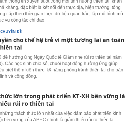
ảm thông tin xuyên suốt trong mọi tình huống thiên tai, khẩn
hả kháng, đặc biệt là kết nối đến thực địa, hiện trường, tổng
ng cấp theo thời gian thực dữ liệu quan trắc, lập mô hình mô
c vụ công tác chỉ đạo.
 CHUYÊN ĐỀ
yền cho thế hệ trẻ vì một tương lai an toàn
hiên tai
ủ đề hưởng ứng Ngày Quốc tế Giảm nhẹ rủi ro thiên tai năm
0). Các học sinh chia sẻ, chuỗi hoạt động hưởng ứng giúp
ểu biết thêm kiến thức, kỹ năng phòng tránh thiên tai cho bản
 đình và cộng đồng.
thức lớn trong phát triển KT-XH bền vững là
iểu rủi ro thiên tai
 những thách thức lớn nhất của việc đảm bảo phát triển kinh
ội bền vững của APEC chính là giảm thiểu rủi ro thiên tai.