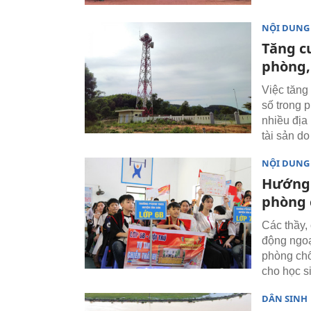
NỘI DUNG
Tăng c
phòng,
Việc tăng
số trong 
nhiều địa
tài sản do 
NỘI DUNG
Hướng 
phòng 
Các thầy,
động ngoạ
phòng chố
cho học sin
DÂN SINH