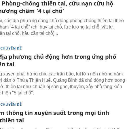
: Phòng-chống thiên tai, cứu nạn cứu hộ
hương châm ‘4 tại chỗ’
ai, các địa phương đang chủ động phòng chống thiên tai theo
m “4 tại chỗ” (chỉ huy tại chỗ, lực lượng tại chỗ, vật tư,
n tại chỗ, hậu cần tại chỗ)...
 CHUYÊN ĐỀ
địa phương chủ động hơn trong ứng phó
ên tai
 xuyên phải hứng chịu các trận bão, lụt lớn nên những năm
i dân ở Thừa Thiên Huế, Quảng Bình đã chủ động hơn trong
ới thiên tai như chuẩn bị sẵn ghe, thuyền, xây nhà tầng kiên
 hiện "5 tại chỗ".
 CHUYÊN ĐỀ
m thông tin xuyên suốt trong mọi tình
thiên tai