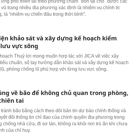
ứng phó thiên tai theo phương châm "bốn tại chỗ" được các
 vũ trang nhiều địa phương xác định là nhiệm vụ chính trị
, là “nhiệm vụ chiến đấu trong thời bình”.
iện khảo sát và xây dựng kế hoạch kiểm
 lưu vực sông
hoạch Thuỷ lợi mong muốn hợp tác với JICA về việc xây
tiêu chuẩn, sổ tay hướng dẫn khảo sát và xây dựng kế hoạch
 lũ, phòng chống lũ phù hợp với từng lưu vực sông.
úng về bão để không chủ quan trong phòng,
hiên tai
tránh bão bằng cách theo dõi bản tin dự báo chính thống và
tuyệt đối thông tin chỉ đạo của chính quyền địa phương trong
g chống nhà cửa, đi sơ tán, không ra khỏi nơi trú ẩn khi chưa
nh của chỉ huy.