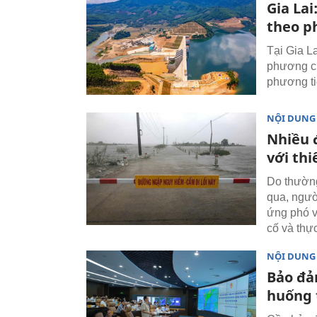
Gia Lai
theo p
Tại Gia L
phương châ
phương tiệ
NỘI DUNG
Nhiều 
với thi
Do thường
qua, ngườ
ứng phó v
cố và thực
NỘI DUNG
Bảo đả
huống 