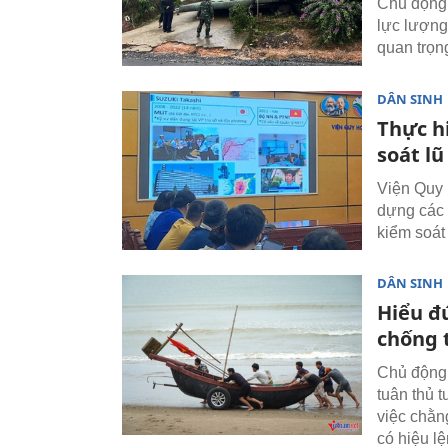
Chủ động 
lực lượng
quan trọng
DÂN SINH
Thực h
soát lũ
Viện Quy 
dựng các 
kiểm soát
DÂN SINH
Hiểu đ
chống t
Chủ động 
tuân thủ 
việc chằn
có hiệu lệ