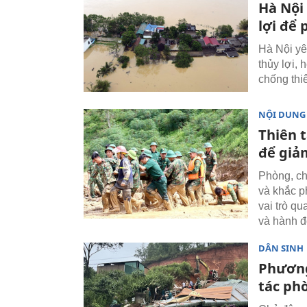
Hà Nội
lợi để 
Hà Nội yê
thủy lợi,
chống thiê
NỘI DUNG
Thiên 
để giảm
Phòng, ch
và khắc ph
vai trò q
và hành 
DÂN SINH
Phương
tác phò