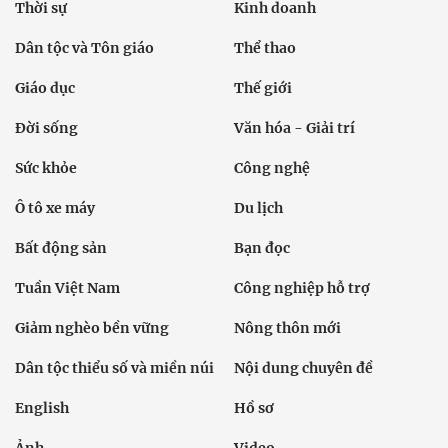
Thời sự
Kinh doanh
Dân tộc và Tôn giáo
Thể thao
Giáo dục
Thế giới
Đời sống
Văn hóa - Giải trí
Sức khỏe
Công nghệ
Ô tô xe máy
Du lịch
Bất động sản
Bạn đọc
Tuần Việt Nam
Công nghiệp hỗ trợ
Giảm nghèo bền vững
Nông thôn mới
Dân tộc thiểu số và miền núi
Nội dung chuyên đề
English
Hồ sơ