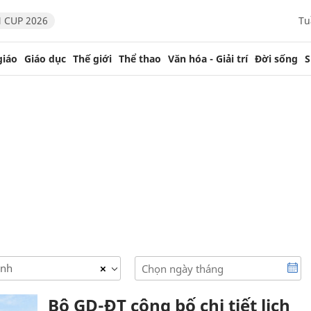
 CUP 2026
Tu
giáo
Giáo dục
Thế giới
Thể thao
Văn hóa - Giải trí
Đời sống
S
inh
×
Bộ GD-ĐT công bố chi tiết lịch