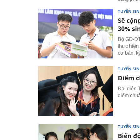
TUYỂN SI
Sẽ cộn
30% si
Bộ GD-ĐT 
thực hiện
cơ bản, k
TUYỂN SI
Điểm c
Đại diện 
điểm chuẩ
TUYỂN SI
Biến đ