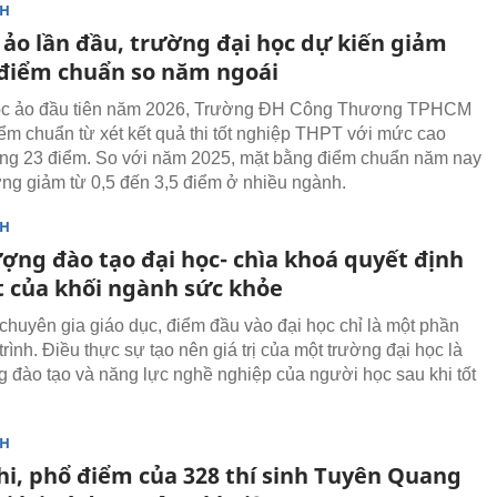
NH
 ảo lần đầu, trường đại học dự kiến giảm
5 điểm chuẩn so năm ngoái
lọc ảo đầu tiên năm 2026, Trường ĐH Công Thương TPHCM
ểm chuẩn từ xét kết quả thi tốt nghiệp THPT với mức cao
ng 23 điểm. So với năm 2025, mặt bằng điểm chuẩn năm nay
ng giảm từ 0,5 đến 3,5 điểm ở nhiều ngành.
NH
ượng đào tạo đại học- chìa khoá quyết định
t của khối ngành sức khỏe
chuyên gia giáo dục, điểm đầu vào đại học chỉ là một phần
rình. Điều thực sự tạo nên giá trị của một trường đại học là
g đào tạo và năng lực nghề nghiệp của người học sau khi tốt
NH
hi, phổ điểm của 328 thí sinh Tuyên Quang