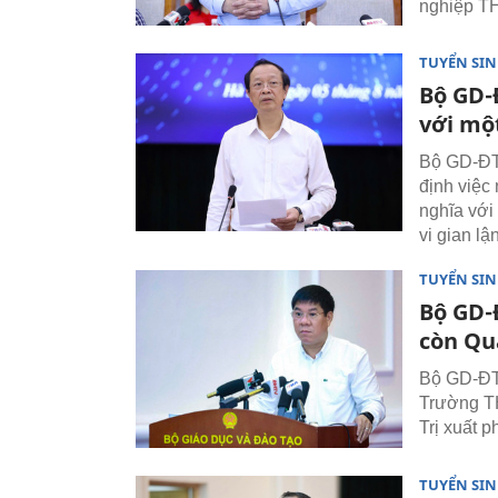
nghiệp TH
TUYỂN SI
Bộ GD-Đ
với mộ
Bộ GD-ĐT 
định việc
nghĩa với
vi gian lận
TUYỂN SI
Bộ GD-Đ
còn Qu
Bộ GD-ĐT k
Trường T
Trị xuất p
TUYỂN SI