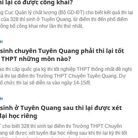
hi lại có được công khai?
g Cục Quản lý chất lượng (Bộ GD-ĐT) cho biết kết quả thi lại
p của 328 thí sinh ở Tuyên Quang, từ điểm thi đến phổ điểm
ông bố công khai như lần thi thứ nhất.
NH
 sinh chuyên Tuyên Quang phải thi lại tốt
 THPT những môn nào?
ạo thi cấp quốc gia kỳ thi tốt nghiệp THPT thống nhất đề nghị
uả thi tại điểm thi Trường THPT Chuyên Tuyên Quang. Dự
tổ chức thi lại sẽ diễn ra vào ngày 14-15/8.
NH
 sinh ở Tuyên Quang sau thi lại được xét
ại học riêng
cho biết 328 thí sinh tại điểm thi Trường THPT Chuyên
g sẽ được xét tuyển đại học riêng sau khi thi lại kỳ thi tốt