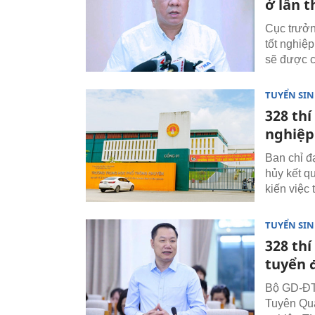
ở lần t
Cục trưởn
tốt nghiệ
sẽ được c
TUYỂN SI
328 thí
nghiệp
Ban chỉ đ
hủy kết q
kiến việc 
TUYỂN SI
328 thí
tuyển đ
Bộ GD-ĐT 
Tuyên Quan