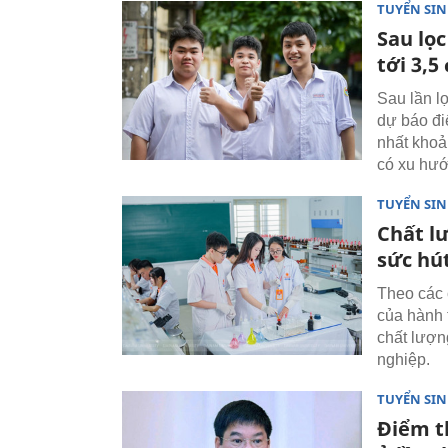
TUYỂN SI
Sau lọc
tới 3,
Sau lần 
dự báo đi
nhất khoả
có xu hướ
TUYỂN SI
Chất l
sức hú
Theo các 
của hành t
chất lượn
nghiệp.
TUYỂN SI
Điểm t