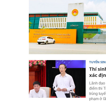
TUYỂN SI
Thí sin
xác địn
Lãnh đạo 
điểm thi
trúng tuyể
phạm ở lần