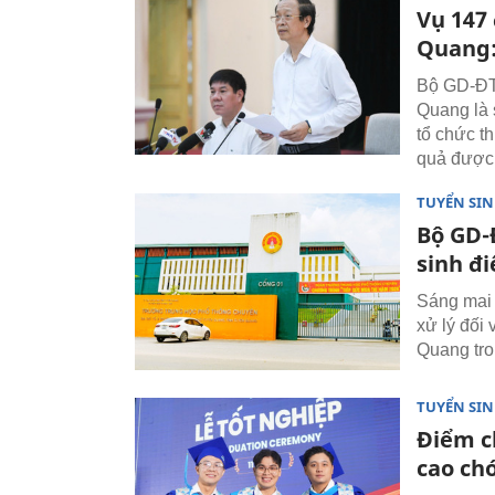
Vụ 147
Quang: 
Bộ GD-ĐT 
Quang là 
tổ chức th
quả được 
TUYỂN SI
Bộ GD-
sinh đ
Sáng mai 
xử lý đối
Quang tro
TUYỂN SI
Điểm c
cao ch