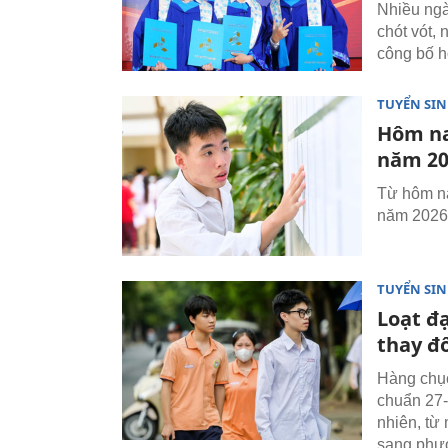
Nhiều ng
chót vót,
công bố h
TUYỂN SI
Hôm na
năm 202
Từ hôm na
năm 2026 
TUYỂN SI
Loạt đ
thay đổ
Hàng chục
chuẩn 27-
nhiên, từ
sang phươ