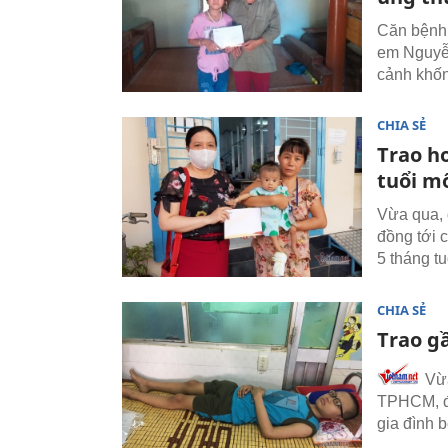
Căn bệnh
em Nguyễn
cảnh khố
CHIA SẺ
Trao h
tuổi m
Vừa qua, 
đồng tới 
5 tháng tu
CHIA SẺ
Trao g
Vừa
TPHCM, đạ
gia đình 