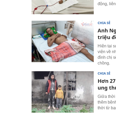
động, liê
CHIA SẺ
Anh Ng
triệu 
Hiện tại 
viện về n
đình chị s
chồng.
CHIA SẺ
Hơn 27
ung th
Giữa thời
thêm bệnh
thời từ b