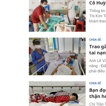
Cô Huỳ
Thông tin
Thị Kim T
khám theo
CHIA SẺ
Trao g
tai nạ
Anh Lê Vă
năng - Đi
phải điều t
CHIA SẺ
Bạn đọ
thận h
Chị Trần 