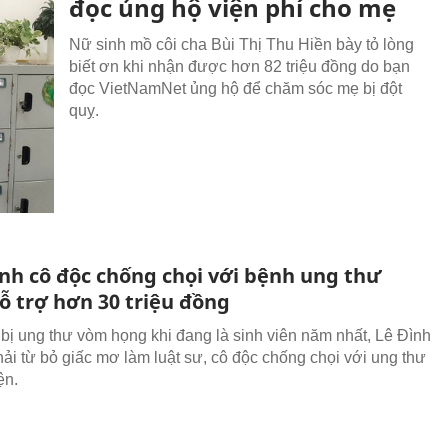
đọc ủng hộ viện phí cho mẹ
Nữ sinh mồ côi cha Bùi Thị Thu Hiền bày tỏ lòng
biết ơn khi nhận được hơn 82 triệu đồng do bạn
đọc VietNamNet ủng hộ để chăm sóc mẹ bị đột
quỵ.
nh cô độc chống chọi với bệnh ung thư
ỗ trợ hơn 30 triệu đồng
 bị ung thư vòm họng khi đang là sinh viên năm nhất, Lê Đình
hải từ bỏ giấc mơ làm luật sư, cô độc chống chọi với ung thư
ện.