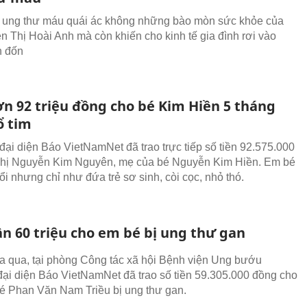
 ung thư máu quái ác không những bào mòn sức khỏe của
 Thị Hoài Anh mà còn khiến cho kinh tế gia đình rơi vào
n đốn
ơn 92 triệu đồng cho bé Kim Hiền 5 tháng
ổ tim
đại diện Báo VietNamNet đã trao trực tiếp số tiền 92.575.000
chị Nguyễn Kim Nguyên, mẹ của bé Nguyễn Kim Hiền. Em bé
ổi nhưng chỉ như đứa trẻ sơ sinh, còi cọc, nhỏ thó.
ần 60 triệu cho em bé bị ung thư gan
 qua, tại phòng Công tác xã hội Bệnh viện Ung bướu
i diện Báo VietNamNet đã trao số tiền 59.305.000 đồng cho
bé Phan Văn Nam Triều bị ung thư gan.