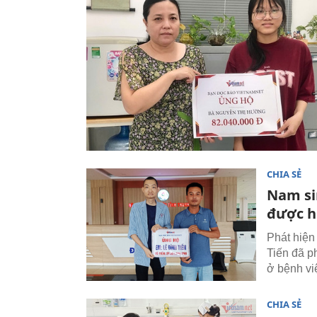
CHIA SẺ
Nam si
được h
Phát hiện
Tiến đã p
ở bệnh vi
CHIA SẺ