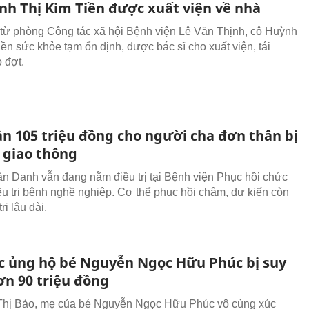
nh Thị Kim Tiền được xuất viện về nhà
 từ phòng Công tác xã hội Bệnh viện Lê Văn Thịnh, cô Huỳnh
iền sức khỏe tạm ổn định, được bác sĩ cho xuất viện, tái
 đợt.
ần 105 triệu đồng cho người cha đơn thân bị
n giao thông
n Danh vẫn đang nằm điều trị tại Bệnh viện Phục hồi chức
ều trị bệnh nghề nghiệp. Cơ thể phục hồi chậm, dự kiến còn
rị lâu dài.
c ủng hộ bé Nguyễn Ngọc Hữu Phúc bị suy
ơn 90 triệu đồng
Thị Bảo, mẹ của bé Nguyễn Ngọc Hữu Phúc vô cùng xúc