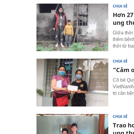
CHIA SẺ
Hơn 27
ung th
Giữa thời
thêm bệnh
thời từ b
CHIA SẺ
“Cảm ơ
Cô bé Quỳ
VietNamNe
trị căn bệ
CHIA SẺ
Trao h
ung t