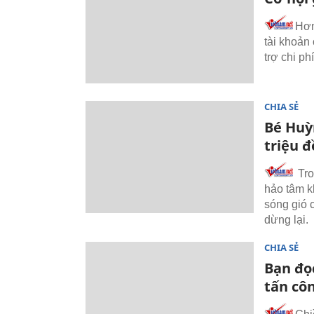
Hơn
tài khoản
trợ chi ph
CHIA SẺ
Bé Huỳ
triệu 
Tro
hảo tâm k
sóng gió 
dừng lại.
CHIA SẺ
Bạn đọc
tấn cô