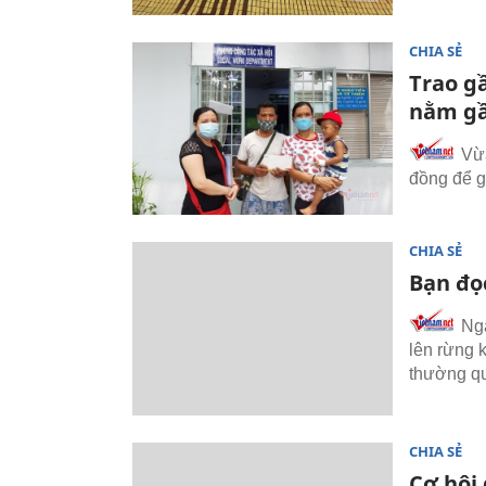
CHIA SẺ
Trao g
nằm gầ
Vừa
đồng để gi
CHIA SẺ
Bạn đọ
Ngà
lên rừng 
thường qu
CHIA SẺ
Cơ hội