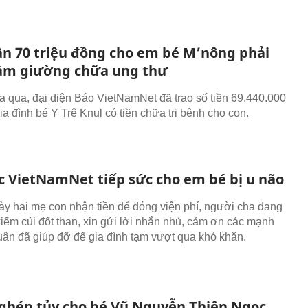
ần 70 triệu đồng cho em bé M’nông phải
m giường chữa ung thư
 qua, đại diện Báo VietNamNet đã trao số tiền 69.440.000
a đình bé Y Trê Knul có tiền chữa trị bệnh cho con.
c VietNamNet tiếp sức cho em bé bị u não
y hai mẹ con nhận tiền để đóng viện phí, người cha đang
kiếm củi đốt than, xin gửi lời nhắn nhủ, cảm ơn các mạnh
ân đã giúp đỡ để gia đình tạm vượt qua khó khăn.
 ghép tủy cho bé Vũ Nguyễn Thiên Ngọc