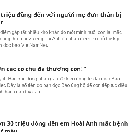
 triệu đồng đến với người mẹ đơn thân bị
ư
 điểm gặp rất nhiều khó khăn do một mình nuôi con lại mắc
 ung thư, chị Vương Thị Anh đã nhận được sự hỗ trợ kịp
ạn đọc báo VietNamNet.
n các cô chú đã thương con!”
nh Hân xúc động nhận gần 70 triệu đồng từ đại diện Báo
t. Đây là số tiền do bạn đọc Báo ủng hộ để con tiếp tục điều
nh bạch cầu tủy cấp.
ơn 30 triệu đồng đến em Hoài Anh mắc bệnh
hư máu