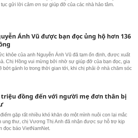
n tục gửi lời cảm ơn sự giúp đỡ của các nhà hảo tâm.
uyễn Ánh Vũ được bạn đọc ủng hộ hơn 136
đồng
sức khỏe của anh Nguyễn Ánh Vũ đã tạm ổn định, được xuất
hà. Chị Hồng vui mừng bởi nhờ sự giúp đỡ của bạn đọc, gia
ẽ bớt gánh lo trong thời gian tới, khi chị phải ở nhà chăm sóc
 triệu đồng đến với người mẹ đơn thân bị
ư
 điểm gặp rất nhiều khó khăn do một mình nuôi con lại mắc
 ung thư, chị Vương Thị Anh đã nhận được sự hỗ trợ kịp
ạn đọc báo VietNamNet.