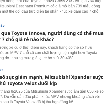
iện đồng thời của Toyota Innova Cross 2.0G với giá 730 triệu
itsubishi Destinator Premium có giá mở bán 739 triệu đồng
n một thế đối đầu trực diện tại phân khúc xe gầm cao 7 chỗ
MÁY
 qua Toyota Innova, người dùng có thể mua
 7 chỗ giá rẻ nào khác?
trường xe cũ ở thời điểm này, khách hàng có thể sở hữu
ếc xe MPV 7 chỗ cũ còn chất lượng, tiện nghi hơn Toyota
ng đời nhưng mức giá lại rẻ hơn từ 30-40%.
XE
số sụt giảm mạnh, Mitsubishi Xpander suýt
thủ Toyota Veloz đuổi kịp
tháng 8/2025 của Mitsubishi Xpander sụt giảm gần 650 xe so
 7. Dù vẫn dẫn đầu phân khúc MPV nhưng khoảng cách với
p sau là Toyota Veloz đã bị thu hẹp đáng kể.