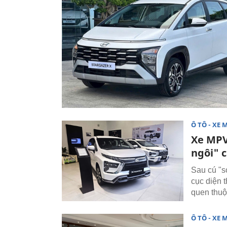
Ô TÔ - XE 
Xe MPV
ngôi" c
Sau cú "s
cục diện 
quen thuộc
Ô TÔ - XE 