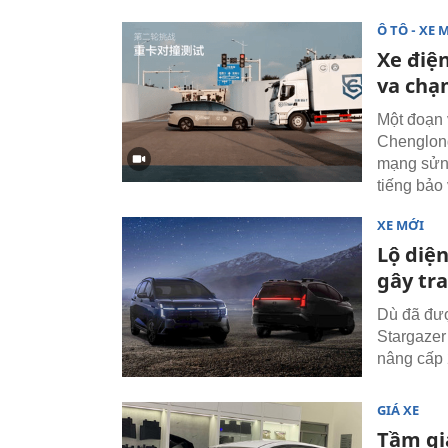
Ô TÔ - XE 
Xe điện
va chạ
Một đoạn 
Chenglong
mạng sửng
tiếng bảo
XE MỚI
Lộ diện
gây tr
Dù đã đượ
Stargazer
nâng cấp 2
GIÁ XE
Tầm gi