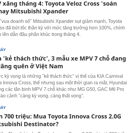
 xăng tháng 4: Toyota Veloz Cross 'soán
thay Mitsubishi Xpander
 "vua doanh số" Mitsubishi Xpander sụt giảm mạnh, Toyota
ss đã bứt tốc thần kỳ với mức tăng trưởng hơn 100%, chính
 lên dẫn đầu phân khúc trong tháng 4.
MÁY
à 'kẻ thách thức', 3 mẫu xe MPV 7 chỗ đang
 lãng quên ở Việt Nam
 kỳ vọng là những "kẻ thách thức" vị thế của KIA Carnival
a Innova Cross, thế nhưng sau một thời gian ra mắt, Hyundai
ng các tân binh MPV 7 chỗ khác như MG G50, GAC M6 Pro
vào cảnh "càng kỳ vọng, càng thất vọng".
MÁY
n 700 triệu: Mua Toyota Innova Cross 2.0G
tsubishi Destinator?