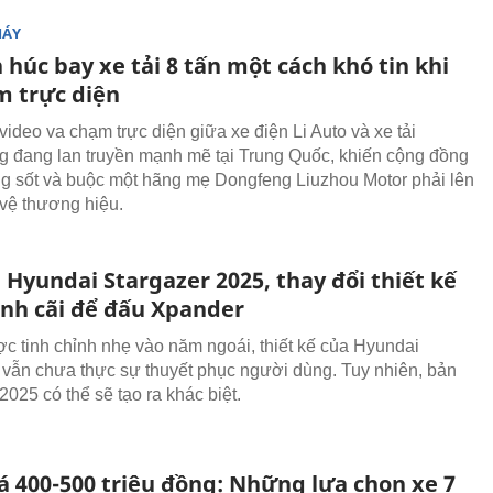
MÁY
 húc bay xe tải 8 tấn một cách khó tin khi
m trực diện
video va chạm trực diện giữa xe điện Li Auto và xe tải
 đang lan truyền mạnh mẽ tại Trung Quốc, khiến cộng đồng
 sốt và buộc một hãng mẹ Dongfeng Liuzhou Motor phải lên
 vệ thương hiệu.
 Hyundai Stargazer 2025, thay đổi thiết kế
anh cãi để đấu Xpander
c tinh chỉnh nhẹ vào năm ngoái, thiết kế của Hyundai
 vẫn chưa thực sự thuyết phục người dùng. Tuy nhiên, bản
025 có thể sẽ tạo ra khác biệt.
á 400-500 triệu đồng: Những lựa chọn xe 7