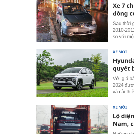
Xe 7 ch
đồng c
Sau thời 
2010-2011
so với mộ
XE MỚI
Hyundai
quyết 
Với giá b
2024 được
và cải th
XE MỚI
Lộ diệ
Nam, c
Những chi