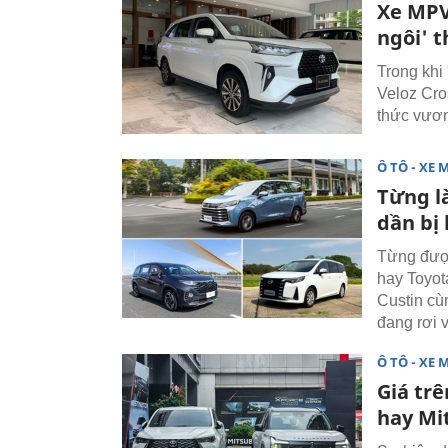
Xe MPV
ngôi' 
Trong khi
Veloz Cro
thức vươn
Ô TÔ - XE 
Từng l
dần bị
Từng được
hay Toyot
Custin cù
đang rơi 
Ô TÔ - XE 
Giá trê
hay Mi