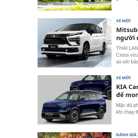
XE MỚI
Mitsub
người 
THÁI LAN 
Cross vừa
so với bả
XE MỚI
KIA Ca
để mon
Mặc dù ph
khi chạy 
ĐÁNH GIÁ 