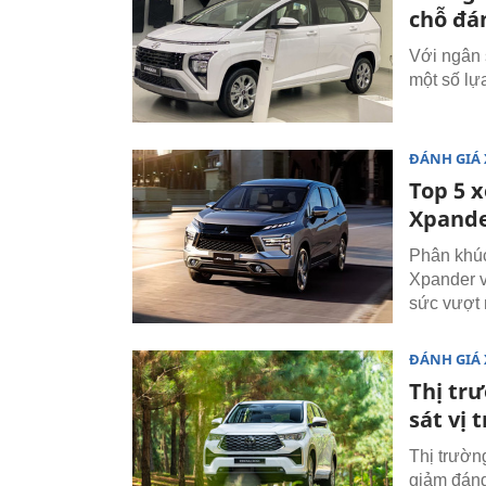
chỗ đá
Với ngân 
một số lự
ĐÁNH GIÁ 
Top 5 
Xpande
Phân khúc
Xpander v
sức vượt 
ĐÁNH GIÁ 
Thị tr
sát vị 
Thị trườn
giảm đáng