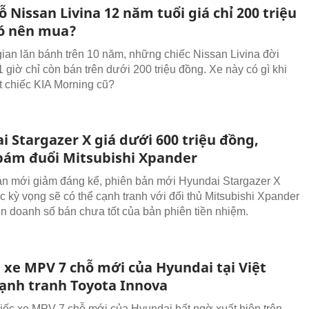
ỗ Nissan Livina 12 năm tuổi giá chỉ 200 triệu
ó nên mua?
gian lăn bánh trên 10 năm, những chiếc Nissan Livina đời
 giờ chỉ còn bán trên dưới 200 triệu đồng. Xe này có gì khi
t chiếc KIA Morning cũ?
 Stargazer X giá dưới 600 triệu đồng,
bám đuổi Mitsubishi Xpander
án mới giảm đáng kể, phiên bản mới Hyundai Stargazer X
 kỳ vọng sẽ có thể cạnh tranh với đối thủ Mitsubishi Xpander
iện doanh số bán chưa tốt của bản phiên tiền nhiệm.
n xe MPV 7 chỗ mới của Hyundai tại Việt
ạnh tranh Toyota Innova
ếc xe MPV 7 chỗ mới của Hyundai bất ngờ xuất hiện trên