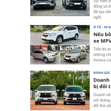
Sự hiện d
đồng và M
đã tạo nê
ngồi.
Ô TÔ - XE 
Nếu bỏ
xe MPV
Trên thị 
những chi
Innova cù
ĐÁNH GIÁ 
Doanh 
bị đối 
Doanh số 
với tháng
đối thủ xế