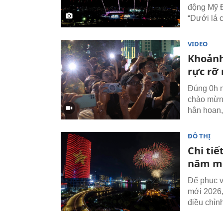
động Mỹ Đ
“Dưới lá 
VIDEO
Khoảnh
rực rỡ
Đúng 0h n
chào mừng
hân hoan,
ĐÔ THỊ
Chi ti
năm mớ
Để phục v
mới 2026
điều chỉn