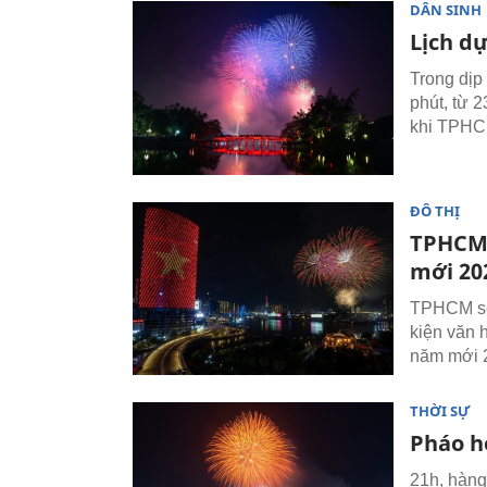
DÂN SINH
Lịch d
Trong dịp
phút, từ 
khi TPHCM
ĐÔ THỊ
TPHCM 
mới 20
TPHCM sẽ 
kiện văn 
năm mới 
THỜI SỰ
Pháo h
21h, hàng