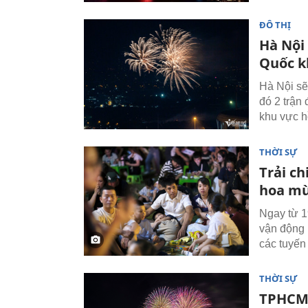
ĐÔ THỊ
Hà Nội
Quốc k
Hà Nội sẽ
đó 2 trận
khu vực 
THỜI SỰ
Trải c
hoa m
Ngay từ 1
vận động 
các tuyến
THỜI SỰ
TPHCM: