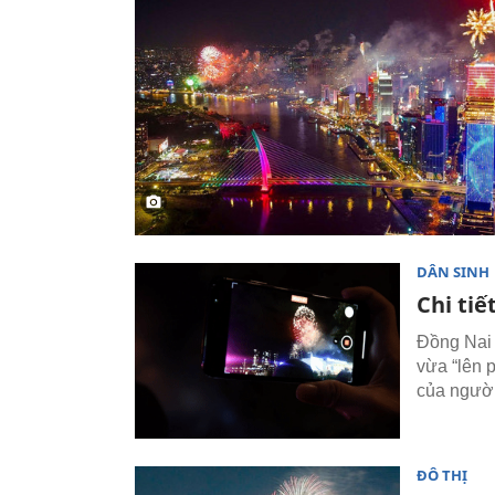
DÂN SINH
Chi tiế
Đồng Nai 
vừa “lên 
của người
ĐÔ THỊ