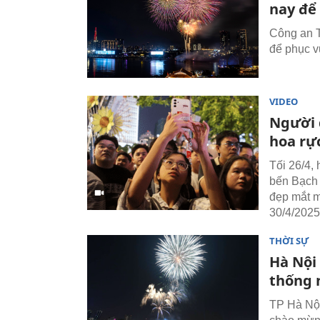
nay để
Công an 
để phục v
VIDEO
Người 
hoa rự
Tối 26/4,
bến Bạch
đẹp mắt m
30/4/2025
THỜI SỰ
Hà Nội
thống 
TP Hà Nội