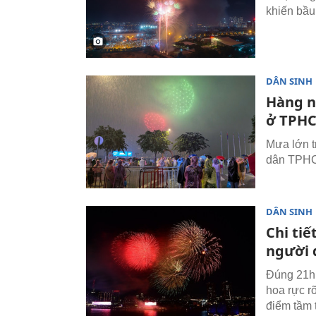
khiến bầu
DÂN SINH
Hàng n
ở TPH
Mưa lớn t
dân TPHC
DÂN SINH
Chi ti
người 
Đúng 21h 
hoa rực r
điểm tầm 