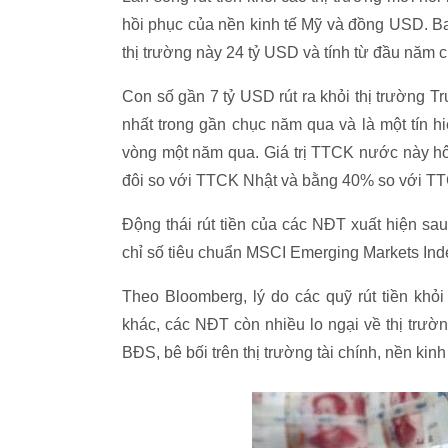
hồi phục của nền kinh tế Mỹ và đồng USD. Ba
thị trường này 24 tỷ USD và tính từ đầu năm c
Con số gần 7 tỷ USD rút ra khỏi thị trường T
nhất trong gần chục năm qua và là một tín 
vòng một năm qua. Giá trị TTCK nước này hô
đôi so với TTCK Nhật và bằng 40% so với T
Động thái rút tiền của các NĐT xuất hiện s
chỉ số tiêu chuẩn MSCI Emerging Markets Inde
Theo Bloomberg, lý do các quỹ rút tiền khỏ
khác, các NĐT còn nhiều lo ngại về thị trườ
BĐS, bê bối trên thị trường tài chính, nền ki