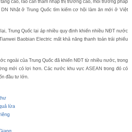
 tăng cao, rào cản thâm nhập thị trường cao, môi trường pháp
u DN Nhật ở Trung Quốc tìm kiếm cơ hội làm ăn mới ở Việt
 lại, Trung Quốc lại áp nhiều quy định khiến nhiều NĐT nước
Tianwei Baobian Electric mất khả năng thanh toán trái phiếu
ước ngoài của Trung Quốc đã khiến NĐT từ nhiều nước, trong
ường mới có lợi hơn. Các nước khu vực ASEAN trong đó có
ốn đầu tư lớn.
thư
quả lừa
riêng
 Giang