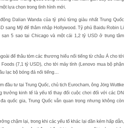
t lựa chọn trong tình hình mới.
ất động Dalian Wanda của tỷ phú từng giàu nhất Trung Quốc
SD sang Mỹ để thâm nhập Hollywood. Tỷ phú Baidu Robin Li
sạn 5 sao tại Chicago và một cái 1,2 tỷ USD ở trung tâm
oài để thâu tóm các thương hiểu nổi tiếng từ châu Á cho tới
 Foods (7,1 tỷ USD), cho tới máy tính (Lenovo mua bộ phận
câu lạc bộ bóng đá nổi tiếng…
 đầu tư tại Trung Quốc, chủ tịch Eurocham, ông Jörg Wuttke
 trưởng kinh tế là yếu tố thay đổi cuộc chơi đối với các DN
 đa quốc gia, Trung Quốc vẫn quan trọng nhưng không còn
ởng chậm lại, trong khi các yếu tố khác lại dần kém hấp dẫn,