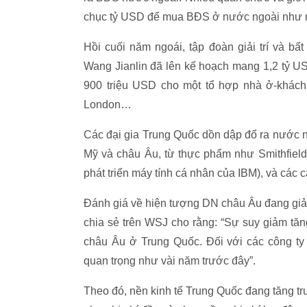
chục tỷ USD để mua BĐS ở nước ngoài như mộ
Hồi cuối năm ngoái, tập đoàn giải trí và b
Wang Jianlin đã lên kế hoạch mang 1,2 tỷ U
900 triệu USD cho một tổ hợp nhà ở-khách 
London…
Các đại gia Trung Quốc dồn dập đổ ra nước ng
Mỹ và châu Âu, từ thực phẩm như Smithfield
phát triển máy tính cá nhân của IBM), và các 
Đánh giá về hiện tượng DN châu Âu đang giảm
chia sẻ trên WSJ cho rằng: “Sự suy giảm tăng
châu Âu ở Trung Quốc. Đối với các công ty
quan trọng như vài năm trước đây”.
Theo đó, nền kinh tế Trung Quốc đang tăng trư