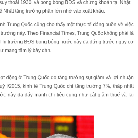
ại suy thoái 1930, và bong bóng BĐS và chứng khoán tại Nhật
tế Nhật tăng trưởng phần lớn nhờ vào xuất khẩu.
chính Trung Quốc cũng cho thấy một thực tế đáng buồn về việc
 trường này. Theo Financial Times, Trung Quốc không phải là
 Thị trường BĐS bong bóng nước này đã đứng trước nguy cơ
hư mang tâm lý bầy đàn.
t động ở Trung Quốc do tăng trưởng sụt giảm và lợi nhuận
quý I/2015, kinh tế Trung Quốc chỉ tăng trưởng 7%, thấp nhất
c này đã đẩy mạnh chi tiêu cũng như cắt giảm thuế và lãi