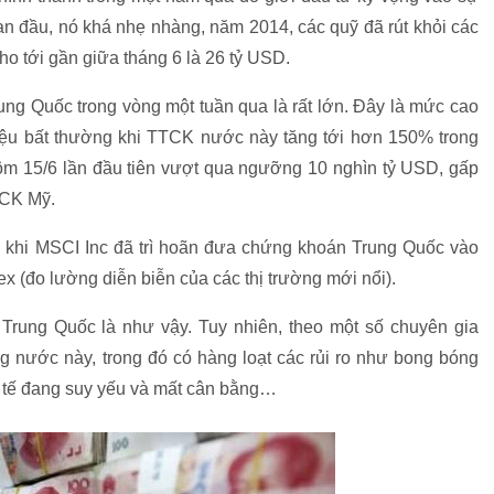
n đầu, nó khá nhẹ nhàng, năm 2014, các quỹ đã rút khỏi các
ho tới gần giữa tháng 6 là 26 tỷ USD.
rung Quốc trong vòng một tuần qua là rất lớn. Đây là mức cao
hiệu bất thường khi TTCK nước này tăng tới hơn 150% trong
m 15/6 lần đầu tiên vượt qua ngưỡng 10 nghìn tỷ USD, gấp
TCK Mỹ.
au khi MSCI Inc đã trì hoãn đưa chứng khoán Trung Quốc vào
x (đo lường diễn biễn của các thị trường mới nổi).
i Trung Quốc là như vậy. Tuy nhiên, theo một số chuyên gia
ng nước này, trong đó có hàng loạt các rủi ro như bong bóng
nh tế đang suy yếu và mất cân bằng…