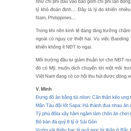
như chi phí đầu vào bao gồm chi phí lao động
lý khó đoán định… Đây là lý do khiến nhiề
Nam, Philippines…
Trong khi nền kinh tế đang tăng trưởng chậm
ngoài có nguy cơ thiệt hại. Vụ việc Baoding 
khiến không ít NĐT lo ngại.
Môi trường đầu tư giảm thuận lợi cho NĐT n
đó có Mỹ, muốn dịch chuyển tới một môi tr
Việt Nam đang có cơ hội thu hút được dòng v
V. Minh
Đựng đồ ăn bằng túi nilon: Cẩn thận kẻo ung 
Mận Tàu đội lốt Sapa: Hà thành đua nhau ăn 
Tỷ phú đôla xây hầm ngầm làm chốn ăn chơi 
Bộ bàn đá quý 8 tỷ ở Sài Gòn
Vườn vải thiều bạc tỷ quả mọc từ thân ở Bắc