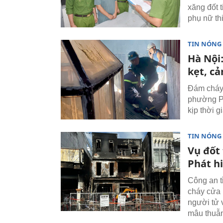
xăng đốt 
phụ nữ th
TIN NÓNG
Hà Nội
kẹt, cả
Đám cháy 
phường Ph
kịp thời g
TIN NÓNG
Vụ đốt
Phát hi
Công an tỉ
cháy cửa 
người tử 
mâu thuẫn