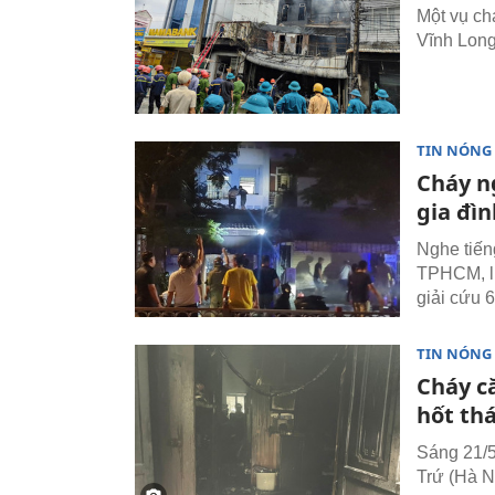
Một vụ ch
Vĩnh Long 
TIN NÓNG
Cháy n
gia đì
Nghe tiến
TPHCM, lự
giải cứu 
TIN NÓNG
Cháy c
hốt th
Sáng 21/5
Trứ (Hà N