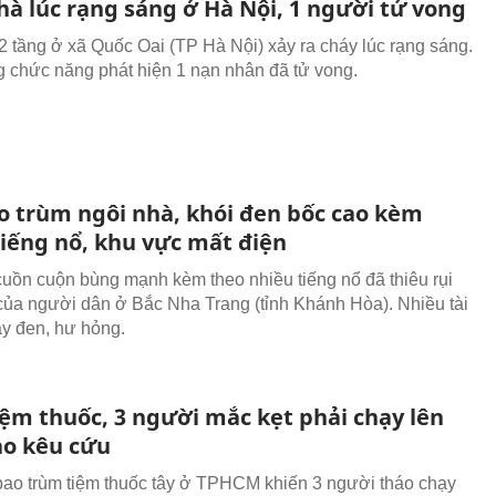
hà lúc rạng sáng ở Hà Nội, 1 người tử vong
2 tầng ở xã Quốc Oai (TP Hà Nội) xảy ra cháy lúc rạng sáng.
 chức năng phát hiện 1 nạn nhân đã tử vong.
o trùm ngôi nhà, khói đen bốc cao kèm
tiếng nổ, khu vực mất điện
cuồn cuộn bùng mạnh kèm theo nhiều tiếng nổ đã thiêu rụi
của người dân ở Bắc Nha Trang (tỉnh Khánh Hòa). Nhiều tài
áy đen, hư hỏng.
iệm thuốc, 3 người mắc kẹt phải chạy lên
ao kêu cứu
bao trùm tiệm thuốc tây ở TPHCM khiến 3 người tháo chạy