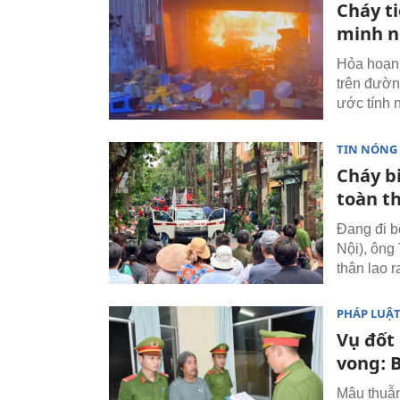
Cháy t
minh n
Hỏa hoạn 
trên đườn
ước tính 
TIN NÓNG
Cháy b
toàn t
Đang đi b
Nội), ông
thân lao 
PHÁP LUẬ
Vụ đốt
vong: 
Mâu thuẫn