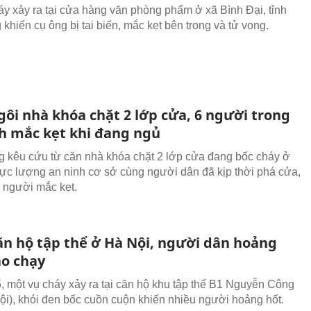
áy xảy ra tại cửa hàng văn phòng phẩm ở xã Bình Đại, tỉnh
khiến cụ ông bị tai biến, mắc kẹt bên trong và tử vong.
gôi nhà khóa chặt 2 lớp cửa, 6 người trong
nh mắc kẹt khi đang ngủ
g kêu cứu từ căn nhà khóa chặt 2 lớp cửa đang bốc cháy ở
c lượng an ninh cơ sở cùng người dân đã kịp thời phá cửa,
6 người mắc kẹt.
ăn hộ tập thể ở Hà Nội, người dân hoảng
áo chạy
, một vụ cháy xảy ra tại căn hộ khu tập thể B1 Nguyễn Công
ội), khói đen bốc cuồn cuộn khiến nhiều người hoảng hốt.