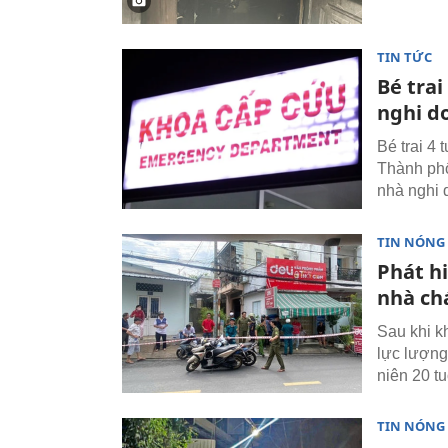
TIN TỨC
Bé trai
nghi d
Bé trai 4 
Thành phố
nhà nghi 
TIN NÓNG
Phát hi
nhà ch
Sau khi 
lực lượng
niên 20 tu
TIN NÓNG