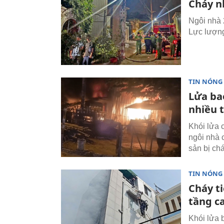
Cháy n
Ngôi nhà 
Lực lượng
TIN NÓNG
Lửa ba
nhiều 
Khói lửa 
ngôi nhà 
sản bị ch
TIN NÓNG
Cháy t
tầng c
Khói lửa 