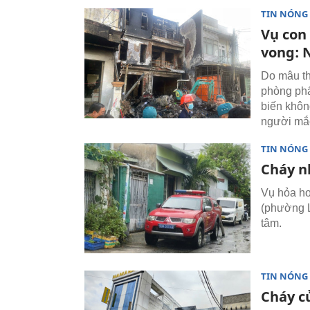
TIN NÓNG
Vụ con
vong: 
Do mâu th
phòng phẩ
biến khôn
người mắc
TIN NÓNG
Cháy n
Vụ hỏa ho
(phường L
tâm.
TIN NÓNG
Cháy cử