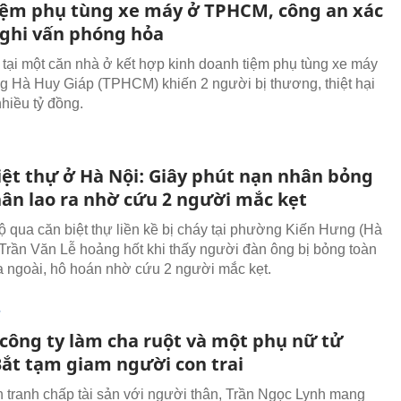
iệm phụ tùng xe máy ở TPHCM, công an xác
ghi vấn phóng hỏa
tại một căn nhà ở kết hợp kinh doanh tiệm phụ tùng xe máy
g Hà Huy Giáp (TPHCM) khiến 2 người bị thương, thiệt hại
nhiều tỷ đồng.
iệt thự ở Hà Nội: Giây phút nạn nhân bỏng
hân lao ra nhờ cứu 2 người mắc kẹt
ộ qua căn biệt thự liền kề bị cháy tại phường Kiến Hưng (Hà
 Trần Văn Lễ hoảng hốt khi thấy người đàn ông bị bỏng toàn
ra ngoài, hô hoán nhờ cứu 2 người mắc kẹt.
T
 công ty làm cha ruột và một phụ nữ tử
Bắt tạm giam người con trai
 tranh chấp tài sản với người thân, Trần Ngọc Lynh mang