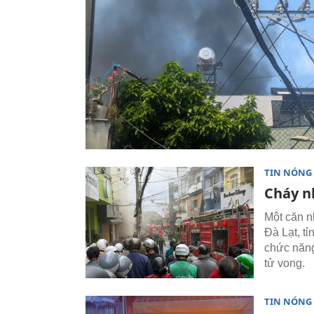
TIN NÓNG
Cháy n
Một căn 
Đà Lạt, t
chức năng
tử vong.
TIN NÓNG