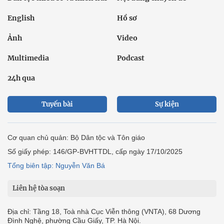
English
Hồ sơ
Ảnh
Video
Multimedia
Podcast
24h qua
Tuyến bài
Sự kiện
Cơ quan chủ quản: Bộ Dân tộc và Tôn giáo
Số giấy phép: 146/GP-BVHTTDL, cấp ngày 17/10/2025
Tổng biên tập: Nguyễn Văn Bá
Liên hệ tòa soạn
Địa chỉ: Tầng 18, Toà nhà Cục Viễn thông (VNTA), 68 Dương
Đình Nghệ, phường Cầu Giấy, TP. Hà Nội.