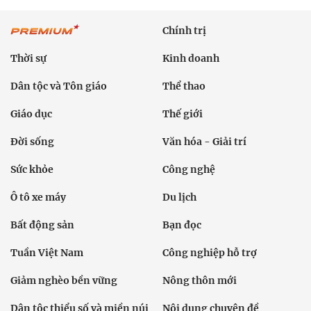
Chính trị
Thời sự
Kinh doanh
Dân tộc và Tôn giáo
Thể thao
Giáo dục
Thế giới
Đời sống
Văn hóa - Giải trí
Sức khỏe
Công nghệ
Ô tô xe máy
Du lịch
Bất động sản
Bạn đọc
Tuần Việt Nam
Công nghiệp hỗ trợ
Giảm nghèo bền vững
Nông thôn mới
Dân tộc thiểu số và miền núi
Nội dung chuyên đề