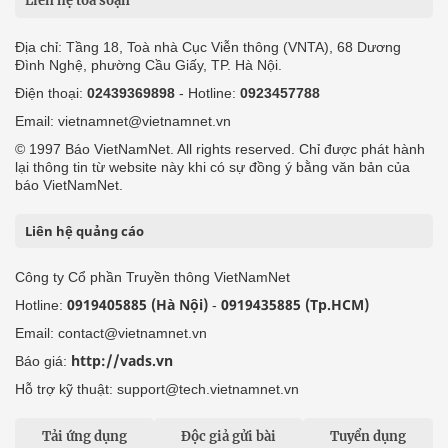
Liên hệ tòa soạn
Địa chỉ: Tầng 18, Toà nhà Cục Viễn thông (VNTA), 68 Dương
Đình Nghệ, phường Cầu Giấy, TP. Hà Nội.
Điện thoại:
02439369898
- Hotline:
0923457788
Email: vietnamnet@vietnamnet.vn
© 1997 Báo VietNamNet. All rights reserved. Chỉ được phát hành
lại thông tin từ website này khi có sự đồng ý bằng văn bản của
báo VietNamNet.
Liên hệ quảng cáo
Công ty Cổ phần Truyền thông VietNamNet
0919405885 (Hà Nội)
0919435885 (Tp.HCM)
Hotline:
-
Email: contact@vietnamnet.vn
http://vads.vn
Báo giá:
Hỗ trợ kỹ thuật: support@tech.vietnamnet.vn
Tải ứng dụng
Độc giả gửi bài
Tuyển dụng