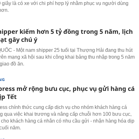
0 giây là có xe với chi phí hợp lý nhằm phục vụ người dùng
hơn.
ipper kiếm hơn 5 tỷ đồng trong 5 năm, lịch
ạt gây chú ý
C - Một nam shipper 25 tuổi tại Thượng Hải đang thu hút
trên mạng xã hội sau khi công khai bảng thu nhập trong 5 năm
giao đồ ăn.
NG
press mở rộng bưu cục, phục vụ gửi hàng cá
ịp Tết
ss chính thức cung cấp dịch vụ cho nhóm khách hàng cá
g qua việc khai trương và nâng cấp chuỗi hơn 100 bưu cục,
n cho khách hàng cá nhân có nhu cầu gửi - nhận hàng hóa dịp
cuối năm.