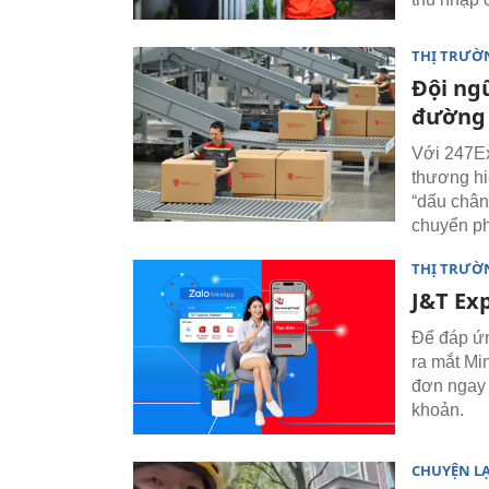
THỊ TRƯỜ
Đội ng
đường 
Với 247Exp
thương hi
“dấu chân
chuyển ph
THỊ TRƯỜ
J&T Ex
Để đáp ứn
ra mắt Min
đơn ngay 
khoản.
CHUYỆN L