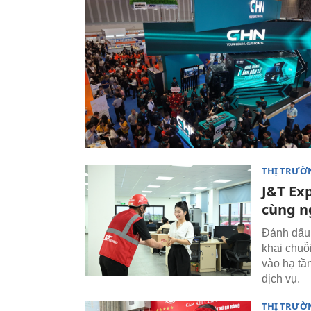
THỊ TRƯỜ
J&T Ex
cùng n
Đánh dấu 
khai chuỗi
vào hạ tầ
dịch vụ.
THỊ TRƯỜ