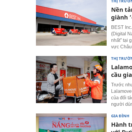
THỊ TRƯỜ
Nền tản
giành 
BEST Inc.
(Digital N
nhất” tại
vực Châu 
THỊ TRƯỜ
Lalamo
cầu gi
Trước nhu
Lalamove 
của đối t
người dù
GIA ĐÌNH
Hành t