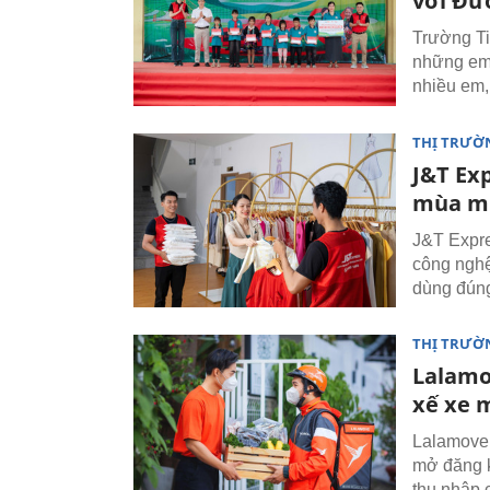
với Đư
Trường Ti
những em 
nhiều em,
THỊ TRƯỜN
J&T Ex
mùa m
J&T Expre
công nghệ
dùng đúng
THỊ TRƯỜ
Lalamo
xế xe 
Lalamove 
mở đăng k
thu nhập c