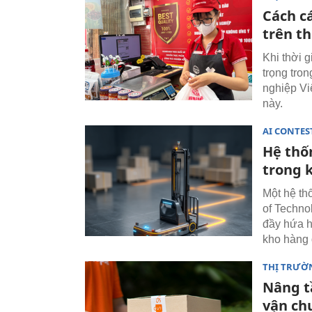
Cách c
trên t
Khi thời 
trọng tro
nghiệp Vi
này.
AI CONTES
Hệ thố
trong 
Một hệ th
of Techno
đầy hứa h
kho hàng 
THỊ TRƯỜ
Nâng t
vận ch