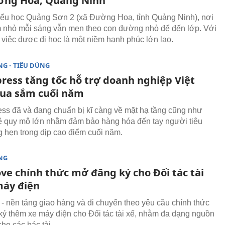
ờng Hoa, Quảng Ninh
ểu học Quảng Sơn 2 (xã Đường Hoa, tỉnh Quảng Ninh), nơi
nhỏ mỗi sáng vẫn men theo con đường nhỏ để đến lớp. Với
 việc được đi học là một niềm hạnh phúc lớn lao.
G - TIÊU DÙNG
press tăng tốc hỗ trợ doanh nghiệp Việt
ua sắm cuối năm
ss đã và đang chuẩn bị kĩ càng về mặt hạ tầng cũng như
 quy mô lớn nhằm đảm bảo hàng hóa đến tay người tiêu
 hẹn trong dịp cao điểm cuối năm.
NG
ve chính thức mở đăng ký cho Đối tác tài
máy điện
- nền tảng giao hàng và di chuyển theo yêu cầu chính thức
ý thêm xe máy điện cho Đối tác tài xế, nhằm đa dạng nguồn
ho các bác tài.