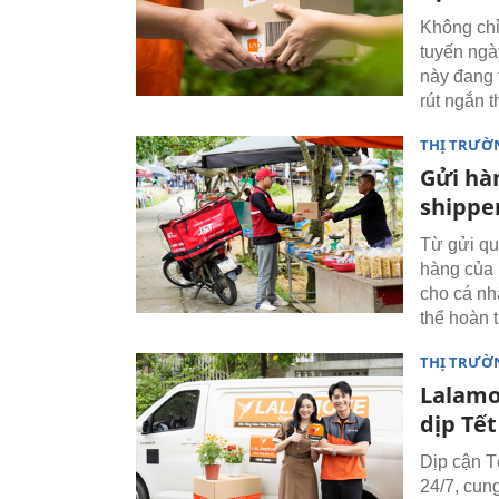
Không chỉ
tuyến ngà
này đang 
rút ngắn 
THỊ TRƯỜN
Gửi hà
shippe
Từ gửi qu
hàng của 
cho cá nh
thể hoàn t
THỊ TRƯỜ
Lalamo
dịp Tết
Dịp cận T
24/7, cun