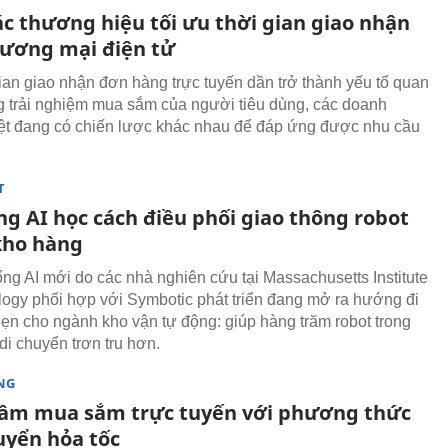
ác thương hiệu tối ưu thời gian giao nhận
hương mại điện tử
gian giao nhận đơn hàng trực tuyến dần trở thành yếu tố quan
ng trải nghiệm mua sắm của người tiêu dùng, các doanh
ệt đang có chiến lược khác nhau để đáp ứng được nhu cầu
T
ng AI học cách điều phối giao thông robot
kho hàng
ống AI mới do các nhà nghiên cứu tại Massachusetts Institute
logy phối hợp với Symbotic phát triển đang mở ra hướng đi
ẹn cho ngành kho vận tự động: giúp hàng trăm robot trong
di chuyển trơn tru hơn.
NG
ầm mua sắm trực tuyến với phương thức
uyển hỏa tốc