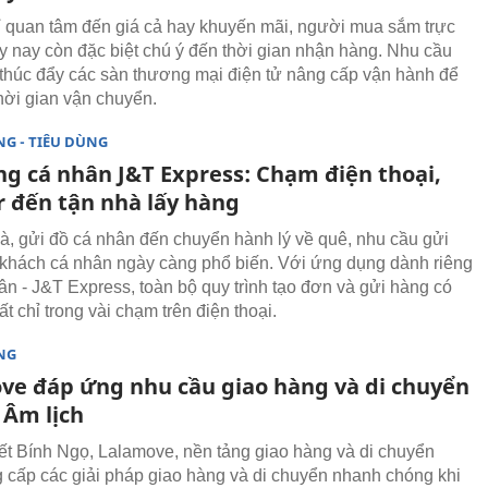
 quan tâm đến giá cả hay khuyến mãi, người mua sắm trực
y nay còn đặc biệt chú ý đến thời gian nhận hàng. Nhu cầu
thúc đẩy các sàn thương mại điện tử nâng cấp vận hành để
thời gian vận chuyển.
G - TIÊU DÙNG
ng cá nhân J&T Express: Chạm điện thoại,
r đến tận nhà lấy hàng
à, gửi đồ cá nhân đến chuyển hành lý về quê, nhu cầu gửi
khách cá nhân ngày càng phổ biến. Với ứng dụng dành riêng
ân - J&T Express, toàn bộ quy trình tạo đơn và gửi hàng có
ất chỉ trong vài chạm trên điện thoại.
NG
ve đáp ứng nhu cầu giao hàng và di chuyển
 Âm lịch
ết Bính Ngọ, Lalamove, nền tảng giao hàng và di chuyển
g cấp các giải pháp giao hàng và di chuyển nhanh chóng khi