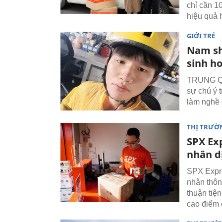
chỉ cần 1
hiệu quả 
GIỚI TRẺ
Nam sh
sinh ho
TRUNG QUỐ
sự chú ý 
làm nghề 
THỊ TRƯỜ
SPX Ex
nhân d
SPX Expre
nhân thôn
thuận tiệ
cao điểm 