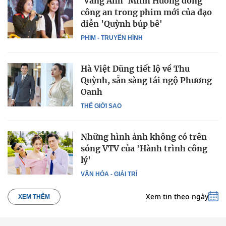
'Vàng Anh' Minh Hương đóng
công an trong phim mới của đạo
diễn 'Quỳnh búp bê'
PHIM - TRUYỀN HÌNH
Hà Việt Dũng tiết lộ về Thu
Quỳnh, sẵn sàng tái ngộ Phương
Oanh
THẾ GIỚI SAO
Những hình ảnh không có trên
sóng VTV của 'Hành trình công
lý'
VĂN HÓA - GIẢI TRÍ
Xem tin theo ngày
XEM THÊM