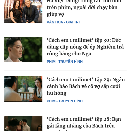
Hà Việt Dũng: Tổng tài 'mỏ hỗn'
trên phim, ngoài đời chạy bàn
giúp vợ
VĂN HÓA - GIẢI TRÍ
'Cách em 1 milimet' tập 30: Đức
dùng clip nóng để ép Nghiêm trả
công bằng cho Nga
PHIM - TRUYỀN HÌNH
'Cách em 1 milimet' tập 29: Ngân
cảnh báo Bách về cô vợ sắp cưới
hư hỏng
PHIM - TRUYỀN HÌNH
'Cách em 1 milimet' tập 28: Bạn
gái lăng nhăng của Bách trêu