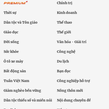
Chính trị
Thời sự
Kinh doanh
Dân tộc và Tôn giáo
Thể thao
Giáo dục
Thế giới
Đời sống
Văn hóa - Giải trí
Sức khỏe
Công nghệ
Ô tô xe máy
Du lịch
Bất động sản
Bạn đọc
Tuần Việt Nam
Công nghiệp hỗ trợ
Giảm nghèo bền vững
Nông thôn mới
Dân tộc thiểu số và miền núi
Nội dung chuyên đề