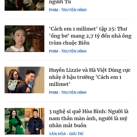
ngươi Tú
PHIM - TRUYỀN HÌNH
'Cách em 1 milimet' tập 25: Thư
'ống bơ' mang 2,7 tỷ đến nhà ông
trùm chuộc Biên
PHIM - TRUYỀN HÌNH
Huyền Lizzie và Hà Việt Dũng cực
nhây ở hậu trường 'Cách em 1
milimet'
PHIM - TRUYỀN HÌNH
3 nghệ sĩ quê Hòa Bình: Người là
nam thần màn ảnh, người là mỹ
nhân mắt buồn
VĂN HÓA - GIẢI TRÍ