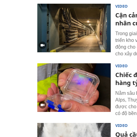
VIDEO
Cận cả
nhân c
Trong gia
triển kho
động cho 
cho xây d
VIDEO
Chiếc đ
hàng t
Nằm sâu b
Alps, Thụy
được cho 
có độ bền
VIDEO
Quả cầu