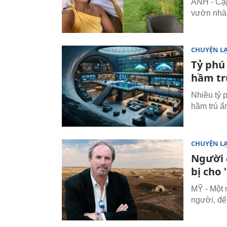
ANH - Cặp
vườn nhà 
CHUYỆN L
Tỷ phú
hầm tr
Nhiều tỷ p
hầm trú ẩ
CHUYỆN L
Người 
bị cho 
MỸ - Một 
người, để