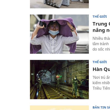
THẾ GIỚI
Trung 
nắng n
Nhiều thà
tâm tránh
do sốc nhi
THẾ GIỚI
Hàn Qu
'Nơi trú 
kiếm nhiề
Triều Tiên
BẢN TIN 