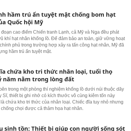
nh hầm trú ẩn tuyệt mật chống bom hạt
ủa Quốc hội Mỹ
i đoạn cao điểm Chiến tranh Lạnh, cả Mỹ và Nga đều phát
 vũ khí hạt nhân khổng lồ. Để đảm bảo an toàn, giữ vững hoạt
chính phủ trong trường hợp xảy ra tấn công hạt nhân, Mỹ đã
ựng hầm trú ẩn tuyệt mật.
ĩa chứa kho tri thức nhân loại, tuổi thọ
ỷ năm nằm trong lòng đất
ên trong một phòng thí nghiệm khổng lồ dưới núi thuộc dãy
 Sĩ, thiết bị ghi nhớ có kích thước vô cùng kiêm tốn này
là chứa kho tri thức của nhân loại. Chiếc đĩa tuy nhỏ nhưng
 chống chọi được cả thảm họa hạt nhân.
 sinh tồn: Thiết bị giúp con người sống sót