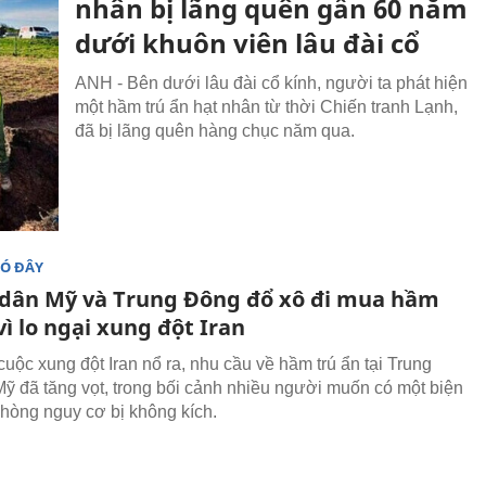
nhân bị lãng quên gần 60 năm
dưới khuôn viên lâu đài cổ
ANH - Bên dưới lâu đài cổ kính, người ta phát hiện
một hầm trú ẩn hạt nhân từ thời Chiến tranh Lạnh,
đã bị lãng quên hàng chục năm qua.
ĐÓ ĐÂY
dân Mỹ và Trung Đông đổ xô đi mua hầm
vì lo ngại xung đột Iran
cuộc xung đột Iran nổ ra, nhu cầu về hầm trú ẩn tại Trung
ỹ đã tăng vọt, trong bối cảnh nhiều người muốn có một biện
hòng nguy cơ bị không kích.