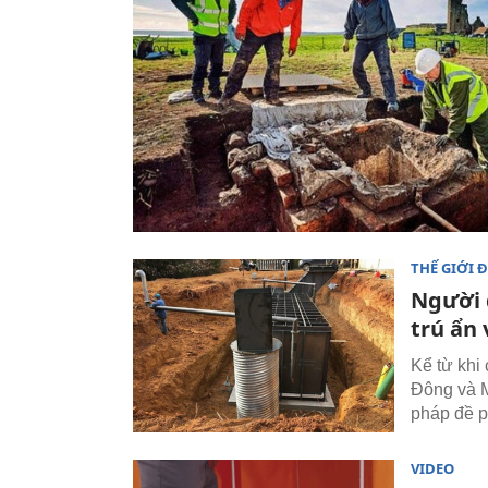
THẾ GIỚI 
Người 
trú ẩn 
Kể từ khi 
Đông và M
pháp đề p
VIDEO