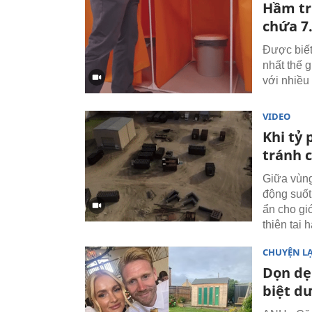
Hầm tr
chứa 7
Được biết
nhất thế 
với nhiều 
VIDEO
Khi tỷ
tránh 
Giữa vùng
động suốt
ẩn cho giớ
thiên tai 
CHUYỆN L
Dọn dẹ
biệt dư