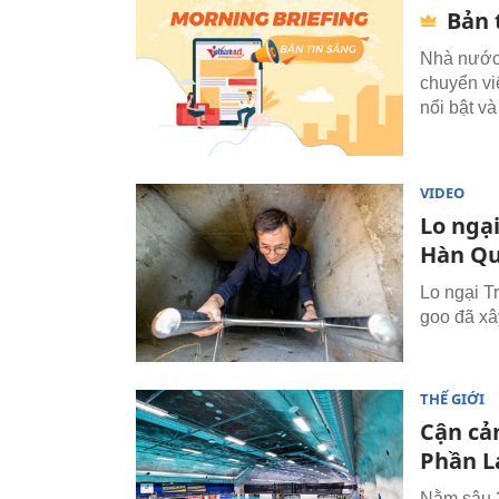
Bản 
Nhà nước 
chuyển vi
nổi bật và
VIDEO
Lo ngại
Hàn Qu
Lo ngại T
goo đã xâ
THẾ GIỚI
Cận cả
Phần L
Nằm sâu 2