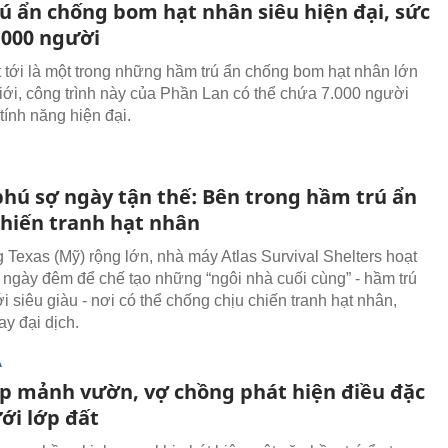
ú ẩn chống bom hạt nhân siêu hiện đại, sức
.000 người
 tới là một trong những hầm trú ẩn chống bom hạt nhân lớn
giới, công trình này của Phần Lan có thể chứa 7.000 người
tính năng hiện đại.
 phú sợ ngày tận thế: Bên trong hầm trú ẩn
chiến tranh hạt nhân
 Texas (Mỹ) rộng lớn, nhà máy Atlas Survival Shelters hoạt
 ngày đêm để chế tạo những “ngôi nhà cuối cùng” - hầm trú
i siêu giàu - nơi có thể chống chịu chiến tranh hạt nhân,
hay đại dịch.
Ạ
p mảnh vườn, vợ chồng phát hiện điều đặc
ới lớp đất