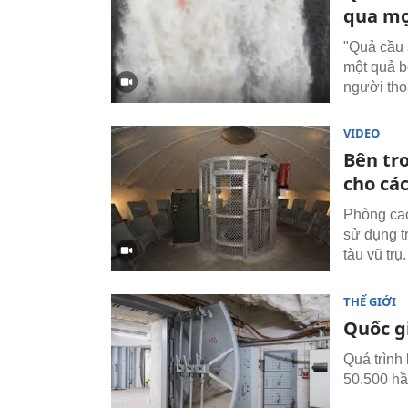
qua mọ
"Quả cầu 
một quả b
người tho
VIDEO
Bên tr
cho cá
Phòng cao
sử dụng t
tàu vũ trụ.
THẾ GIỚI
Quốc g
Quá trình
50.500 hầ