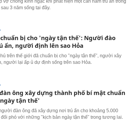
 vợ chồng kinh ngạc khi phát hiện một căn hầm trú ẩn trong
sau 3 năm sống tại đây.
Ạ
 chuẩn bị cho 'ngày tận thế': Người đào
ú ẩn, người định lên sao Hỏa
hú trên thế giới đã chuẩn bị cho "ngày tận thế", người xây
n, người lại ấp ủ dự định sống trên sao Hỏa.
Ạ
đàn ông xây dựng thành phố bí mật chuẩn
'ngày tận thế'
người đàn ông đã xây dựng nơi trú ẩn cho khoảng 5.000
 đối phó với những "kịch bản ngày tận thế" trong tương lai.