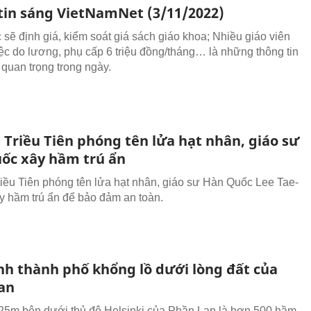
tin sáng VietNamNet (3/11/2022)
sẽ định giá, kiểm soát giá sách giáo khoa; Nhiều giáo viên
ệc do lương, phụ cấp 6 triệu đồng/tháng… là những thông tin
 quan trọng trong ngày.
 Triều Tiên phóng tên lửa hạt nhân, giáo sư
ốc xây hầm trú ẩn
riều Tiên phóng tên lửa hạt nhân, giáo sư Hàn Quốc Lee Tae-
y hầm trú ẩn để bảo đảm an toàn.
nh thành phố khổng lồ dưới lòng đất của
an
5m bên dưới thủ đô Helsinki của Phần Lan là hơn 500 hầm