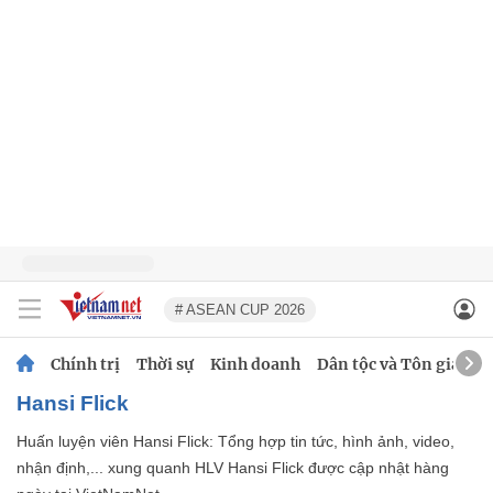
# ASEAN CUP 2026
Chính trị
Thời sự
Kinh doanh
Dân tộc và Tôn giáo
Hansi Flick
Huấn luyện viên Hansi Flick: Tổng hợp tin tức, hình ảnh, video,
nhận định,... xung quanh HLV Hansi Flick được cập nhật hàng