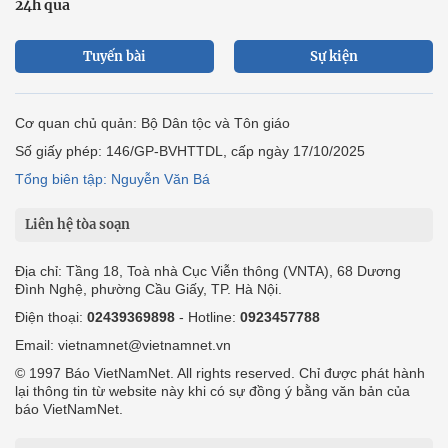
24h qua
Tuyến bài
Sự kiện
Cơ quan chủ quản: Bộ Dân tộc và Tôn giáo
Số giấy phép: 146/GP-BVHTTDL, cấp ngày 17/10/2025
Tổng biên tập: Nguyễn Văn Bá
Liên hệ tòa soạn
Địa chỉ: Tầng 18, Toà nhà Cục Viễn thông (VNTA), 68 Dương
Đình Nghệ, phường Cầu Giấy, TP. Hà Nội.
Điện thoại:
02439369898
- Hotline:
0923457788
Email: vietnamnet@vietnamnet.vn
© 1997 Báo VietNamNet. All rights reserved. Chỉ được phát hành
lại thông tin từ website này khi có sự đồng ý bằng văn bản của
báo VietNamNet.