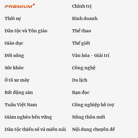
Chính trị
Thời sự
Kinh doanh
Dân tộc và Tôn giáo
Thể thao
Giáo dục
Thế giới
Đời sống
Văn hóa - Giải trí
Sức khỏe
Công nghệ
Ô tô xe máy
Du lịch
Bất động sản
Bạn đọc
Tuần Việt Nam
Công nghiệp hỗ trợ
Giảm nghèo bền vững
Nông thôn mới
Dân tộc thiểu số và miền núi
Nội dung chuyên đề