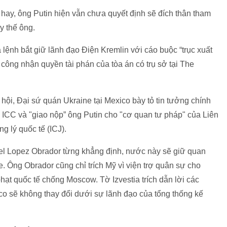
 hay, ông Putin hiện vẫn chưa quyết định sẽ đích thân tham
y thế ông.
lệnh bắt giữ lãnh đạo Điện Kremlin với cáo buộc “trục xuất
công nhận quyền tài phán của tòa án có trụ sở tại The
hội, Đại sứ quán Ukraine tại Mexico bày tỏ tin tưởng chính
 ICC và "giao nộp” ông Putin cho "cơ quan tư pháp" của Liên
 lý quốc tế (ICJ).
l Lopez Obrador từng khẳng định, nước này sẽ giữ quan
. Ông Obrador cũng chỉ trích Mỹ vì viện trợ quân sự cho
hạt quốc tế chống Moscow. Tờ Izvestia trích dẫn lời các
co sẽ không thay đổi dưới sự lãnh đạo của tổng thống kế