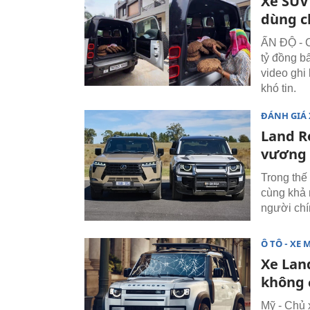
Xe SUV
dùng c
ẤN ĐỘ - C
tỷ đồng b
video ghi
khó tin.
ĐÁNH GIÁ 
Land R
vương 
Trong thế
cùng khả n
người chí
Ô TÔ - XE 
Xe Lan
không 
Mỹ - Chủ 