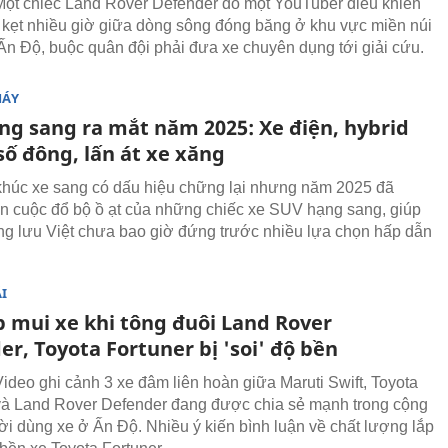
ột chiếc Land Rover Defender do một YouTuber điều khiển
 kẹt nhiều giờ giữa dòng sông đóng băng ở khu vực miền núi
Ấn Độ, buộc quân đội phải đưa xe chuyên dụng tới giải cứu.
MÁY
ng sang ra mắt năm 2025: Xe điện, hybrid
số đông, lấn át xe xăng
húc xe sang có dấu hiệu chững lại nhưng năm 2025 đã
n cuộc đổ bộ ồ ạt của những chiếc xe SUV hạng sang, giúp
ng lưu Việt chưa bao giờ đứng trước nhiều lựa chọn hấp dẫn
I
 mui xe khi tông đuôi Land Rover
r, Toyota Fortuner bị 'soi' độ bền
ideo ghi cảnh 3 xe đâm liên hoàn giữa Maruti Swift, Toyota
và Land Rover Defender đang được chia sẻ mạnh trong cộng
i dùng xe ở Ấn Độ. Nhiều ý kiến bình luận về chất lượng lắp