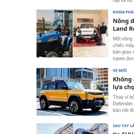
ráp và độ
KHÁM PHÁ
Nông d
Land R
Một nông 
chiếc máy
bàn giao 
rupee (tư
XE MỚI
Không 
lựa chọ
Thay vì b
Defender,
bản nội đị
SAU TAY LÁ