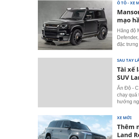
Ô TÔ - XE 
Mansor
mạo hầ
Hãng độ M
Defender,
đặc trưng
SAU TAY LÁ
Tài xế
SUV La
Ấn Độ - 
chạy quá t
hướng ngư
XE MỚI
Thêm m
Land R