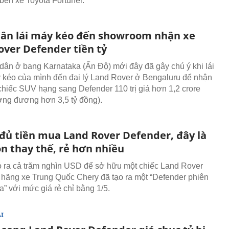
 bền xe Toyota Fortuner.
ân lái máy kéo đến showroom nhận xe
over Defender tiền tỷ
dân ở bang Karnataka (Ấn Độ) mới đây đã gây chú ý khi lái
 kéo của mình đến đại lý Land Rover ở Bengaluru để nhận
chiếc SUV hạng sang Defender 110 trị giá hơn 1,2 crore
ơng đương hơn 3,5 tỷ đồng).
đủ tiền mua Land Rover Defender, đây là
n thay thế, rẻ hơn nhiều
ỏ ra cả trăm nghìn USD để sở hữu một chiếc Land Rover
 hãng xe Trung Quốc Chery đã tạo ra một “Defender phiên
a” với mức giá rẻ chỉ bằng 1/5.
I