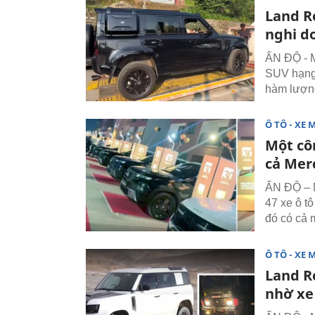
Land R
nghi d
ẤN ĐỘ - M
SUV hạng 
hàm lượng
Ô TÔ - XE 
Một côn
cả Mer
ẤN ĐỘ – M
47 xe ô t
đó có cả
Ô TÔ - XE 
Land R
nhờ xe