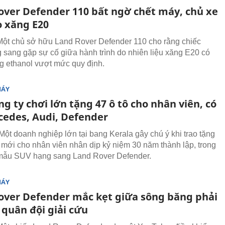
over Defender 110 bất ngờ chết máy, chủ xe
o xăng E20
ột chủ sở hữu Land Rover Defender 110 cho rằng chiếc
sang gặp sự cố giữa hành trình do nhiên liệu xăng E20 có
 ethanol vượt mức quy định.
MÁY
g ty chơi lớn tặng 47 ô tô cho nhân viên, có
cedes, Audi, Defender
ột doanh nghiệp lớn tại bang Kerala gây chú ý khi trao tặng
ô mới cho nhân viên nhân dịp kỷ niệm 30 năm thành lập, trong
 mẫu SUV hạng sang Land Rover Defender.
MÁY
over Defender mắc kẹt giữa sông băng phải
 quân đội giải cứu