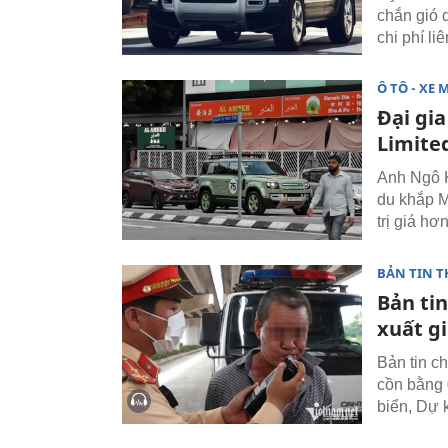
chắn gió 
chi phí li
Ô TÔ - XE 
Đại gi
Limite
Anh Ngô K
du khắp M
trị giá hơ
BẢN TIN T
Bản tin
xuất g
Bản tin c
cồn bằng 
biển, Dự 