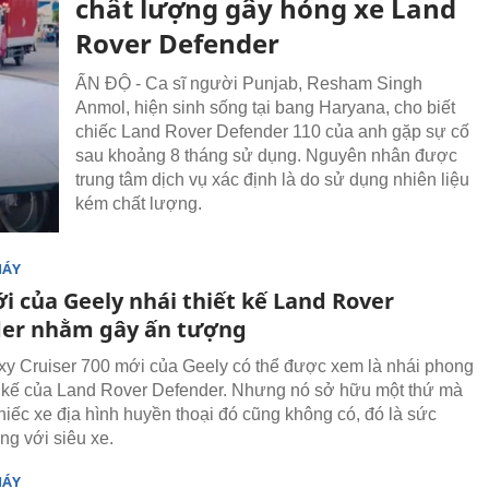
chất lượng gây hỏng xe Land
Rover Defender
ẤN ĐỘ - Ca sĩ người Punjab, Resham Singh
Anmol, hiện sinh sống tại bang Haryana, cho biết
chiếc Land Rover Defender 110 của anh gặp sự cố
sau khoảng 8 tháng sử dụng. Nguyên nhân được
trung tâm dịch vụ xác định là do sử dụng nhiên liệu
kém chất lượng.
MÁY
i của Geely nhái thiết kế Land Rover
er nhằm gây ấn tượng
y Cruiser 700 mới của Geely có thể được xem là nhái phong
t kế của Land Rover Defender. Nhưng nó sở hữu một thứ mà
hiếc xe địa hình huyền thoại đó cũng không có, đó là sức
g với siêu xe.
MÁY