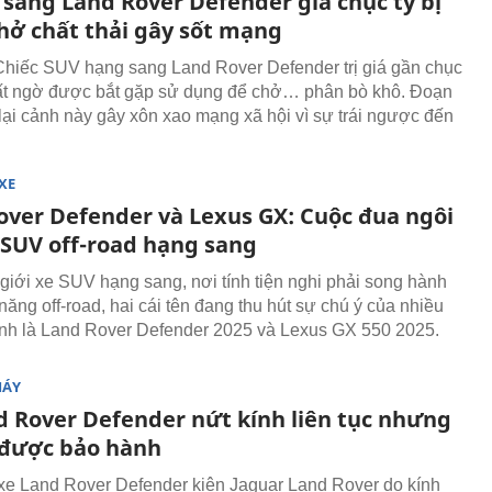
 sang Land Rover Defender giá chục tỷ bị
hở chất thải gây sốt mạng
hiếc SUV hạng sang Land Rover Defender trị giá gần chục
ất ngờ được bắt gặp sử dụng để chở… phân bò khô. Đoạn
 lại cảnh này gây xôn xao mạng xã hội vì sự trái ngược đến
XE
over Defender và Lexus GX: Cuộc đua ngôi
SUV off-road hạng sang
 giới xe SUV hạng sang, nơi tính tiện nghi phải song hành
ăng off-road, hai cái tên đang thu hút sự chú ý của nhiều
nh là Land Rover Defender 2025 và Lexus GX 550 2025.
MÁY
d Rover Defender nứt kính liên tục nhưng
được bảo hành
xe Land Rover Defender kiện Jaguar Land Rover do kính