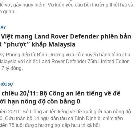
dễ vỡ, gây nguy hiểm. Vụ kiện yêu cầu bồi thường thiệt hại và
ên quan.
MÁY
a Việt mang Land Rover Defender phiên bản
d “phượt” khắp Malaysia
ỳ Phong đến từ Bình Dương vừa có chuyến hành trình chu
alaysia với chiếc Land Rover Defender 75th Limited Editon
n 7 tỷ đồng.
HỜI SỰ
 chiều 20/11: Bộ Công an lên tiếng về đề
iới hạn nồng độ cồn bằng 0
hiều 20/11: Bộ Công an lên tiếng về đề xuất giới hạn nồng độ
0, Cứu toàn bộ 14 ngư dân tàu cá Bình Định bị chìm trên
kiến 75 tuổi được hưởng trợ cấp hưu trí xã hội