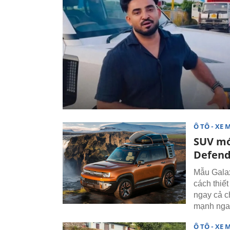
Ô TÔ - XE 
SUV mớ
Defend
Mẫu Galax
cách thiế
ngay cả c
mạnh ngan
Ô TÔ - XE 