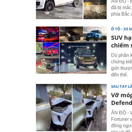
ẤN ĐỘ - M
đã bị mắc
phía Bắc 
Ô TÔ - XE 
SUV hạ
chiếm 
Dù phân k
chứng kiế
giới thượ
đến thế.
SAU TAY LÁ
Vỡ móp
Defende
ẤN ĐỘ - V
Fortuner 
đồng ngườ