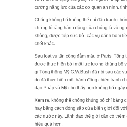
cường năng lực của các cơ quan an ninh, tình
Chống khủng bố không thể chỉ đấu tranh chống
chứng tỏ rằng hành động của chúng là vô nghĩ
không, được tiếp sức bởi các vụ đánh bom liều
chết khác.
Sau loạt vụ tấn công đẫm máu ở Paris, Tổng t
được thực hiện bởi một lực lượng khủng bố 
gì Tổng thống Mỹ G.W.Bush đã nói sau các vụ
do đã thực hiện một hành động chiến tranh ch
đạo Pháp và Mỹ cho thấy bọn khủng bố ngày 
Xem ra, không thể chống khủng bố chỉ bằng cá
hay bằng cách đóng sập cửa biên giới đối vớ
các nước này. Lãnh đạo thế giới cần có thêm c
hiệu quả hơn.