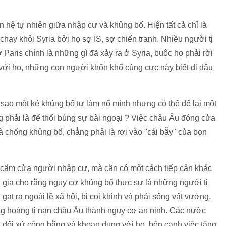
 hệ tự nhiên giữa nhập cư và khủng bố. Hiện tất cả chỉ là
chạy khỏi Syria bởi họ sợ IS, sợ chiến tranh. Nhiều người tị
Paris chính là những gì đã xảy ra ở Syria, buộc họ phải rời
với họ, những con người khốn khổ cùng cực này biết đi đâu
i sao một kẻ khủng bố tự làm nổ mình nhưng có thể để lại một
 phải là để thổi bùng sự bài ngoại ? Việc châu Âu đóng cửa
à chống khủng bố, chẳng phải là rơi vào "cái bẫy" của bọn
 cấm cửa người nhập cư, mà cần có một cách tiếp cận khác
n gia cho rằng nguy cơ khủng bố thực sự là những người tị
ạt ra ngoài lề xã hội, bị coi khinh và phải sống vất vưởng,
ủng hoảng tị nạn châu Âu thành nguy cơ an ninh. Các nước
 đối xử công bằng và khoan dung với họ, bên cạnh việc tăng