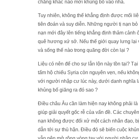
chẳng khác nào mời khủng bố vào nhà.
Tuy nhiên, không thể khẳng định được mối liên
tiên đoán và suy diễn. Những người tị nạn bỏ 
nạn mới đây lên tiếng khẳng định thảm cảnh ở 
quê hương xứ sở. Nếu thế giới quay lưng lại 
và sống thế nào trong quãng đời còn lại ?
Liệu có nên để cho sự lẫn lộn này tồn tại? Tạ
tấm hộ chiếu Syria còn nguyên vẹn, nếu không
với người nhập cư lúc này, dưới danh nghĩa l
khủng bố giăng ra đó sao ?
Điều châu Âu cần làm hiện nay không phải là
giúp giải quyết gốc rễ của vấn đề. Các chuyê
nạn không được đối xử một cách nhân đạo, bị g
dẫn tới sự thù hận. Điều đó sẽ biến cuộc kh
vẫn nên mở rộng vòng tay với người nhập cư,