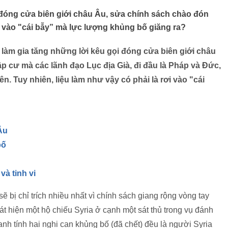
 đóng cửa biên giới châu Âu, sửa chính sách chào đón
 vào "cái bẫy” mà lực lượng khủng bố giăng ra?
làm gia tăng những lời kêu gọi đóng cửa biên giới châu
p cư mà các lãnh đạo Lục địa Già, đi đầu là Pháp và Đức,
n. Tuy nhiên, liệu làm như vậy có phải là rơi vào "cái
Âu
bố
và tinh vi
 bị chỉ trích nhiều nhất vì chính sách giang rộng vòng tay
t hiện một hộ chiếu Syria ở cạnh một sát thủ trong vụ đánh
anh tính hai nghi can khủng bố (đã chết) đều là người Syria