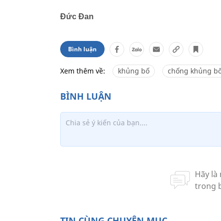
Đức Đan
Bình luận
Xem thêm về:
khủng bố
chống khủng b
TIN CÙNG CHUYÊN MỤC