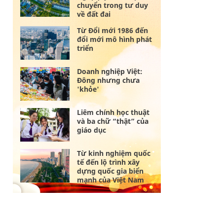
chuyển trong tư duy
về đất đai
Từ Đổi mới 1986 đến
đổi mới mô hình phát
triển
Doanh nghiệp Việt:
Đông nhưng chưa
'khỏe'
Liêm chính học thuật
và ba chữ “thật” của
giáo dục
Từ kinh nghiệm quốc
tế đến lộ trình xây
dựng quốc gia biển
mạnh của Việt Nam