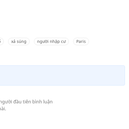
ố
xả súng
người nhập cư
Paris