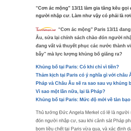
“Cơn ác mộng" 13/11 làm gia tăng kêu gọi
người nhập cư. Làm như vậy có phải là rơi
“Cơn ác mộng" Paris 13/11 đang 
Âu, sửa lại chính sách chào đón người nhậ
đang vất vả thuyết phục các nước thành viê
bẫy” mà lực lượng khủng bố giăng ra?
Khủng bố tại Paris: Có khi chỉ vì tiền?
Thảm kịch tại Paris có ý nghĩa gì với châu 
Pháp và Châu Âu sẽ ra sao sau vụ khủng 
Vì sao một lần nữa, lại là Pháp?
Khủng bố tại Paris: Mức độ mới về tàn bạo 
Thủ tướng Đức Angela Merkel có lẽ là người sẽ
đón người nhập cư, sau khi cảnh sát Pháp phá
bom liều chết tại Paris vừa qua, và xác định d