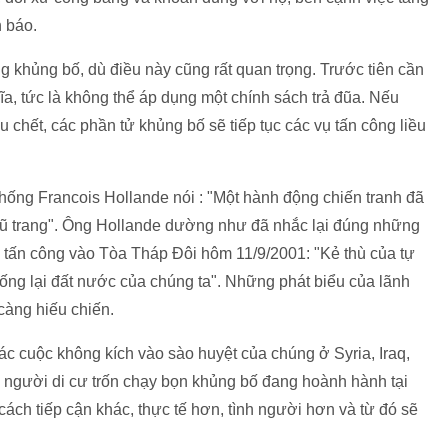
 báo.
 khủng bố, dù điều này cũng rất quan trọng. Trước tiên cần
a, tức là không thể áp dụng một chính sách trả đũa. Nếu
 chết, các phần tử khủng bố sẽ tiếp tục các vụ tấn công liều
hống Francois Hollande nói : "Một hành động chiến tranh đã
vũ trang". Ông Hollande dường như đã nhắc lại đúng những
 tấn công vào Tòa Tháp Đôi hôm 11/9/2001: "Kẻ thù của tự
ống lại đất nước của chúng ta". Những phát biểu của lãnh
càng hiếu chiến.
c cuộc không kích vào sào huyệt của chúng ở Syria, Iraq,
i người di cư trốn chạy bọn khủng bố đang hoành hành tại
ách tiếp cận khác, thực tế hơn, tình người hơn và từ đó sẽ