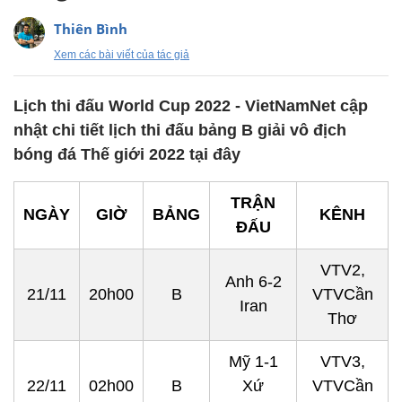
Thiên Bình
Xem các bài viết của tác giả
Lịch thi đấu World Cup 2022 - VietNamNet cập
nhật chi tiết lịch thi đấu bảng B giải vô địch
bóng đá Thế giới 2022 tại đây
TRẬN
NGÀY
GIỜ
BẢNG
KÊNH
ĐẤU
VTV2,
Anh 6-2
21/11
20h00
B
VTVCần
Iran
Thơ
Mỹ 1-1
VTV3,
22/11
02h00
B
Xứ
VTVCần