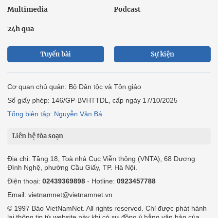
Multimedia
Podcast
24h qua
Tuyến bài
Sự kiện
Cơ quan chủ quản: Bộ Dân tộc và Tôn giáo
Số giấy phép: 146/GP-BVHTTDL, cấp ngày 17/10/2025
Tổng biên tập: Nguyễn Văn Bá
Liên hệ tòa soạn
Địa chỉ: Tầng 18, Toà nhà Cục Viễn thông (VNTA), 68 Dương
Đình Nghệ, phường Cầu Giấy, TP. Hà Nội.
Điện thoại:
02439369898
- Hotline:
0923457788
Email: vietnamnet@vietnamnet.vn
© 1997 Báo VietNamNet. All rights reserved. Chỉ được phát hành
lại thông tin từ website này khi có sự đồng ý bằng văn bản của