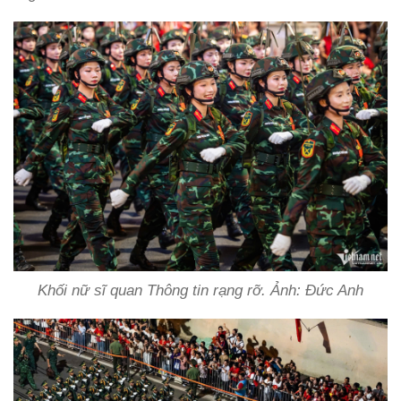
Khối nữ sĩ quan Thông tin rạng rỡ. Ảnh: Đức Anh