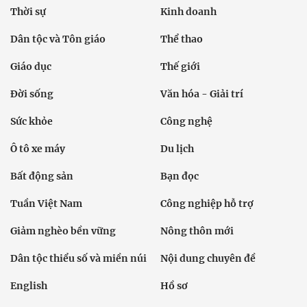
Thời sự
Kinh doanh
Dân tộc và Tôn giáo
Thể thao
Giáo dục
Thế giới
Đời sống
Văn hóa - Giải trí
Sức khỏe
Công nghệ
Ô tô xe máy
Du lịch
Bất động sản
Bạn đọc
Tuần Việt Nam
Công nghiệp hỗ trợ
Giảm nghèo bền vững
Nông thôn mới
Dân tộc thiểu số và miền núi
Nội dung chuyên đề
English
Hồ sơ