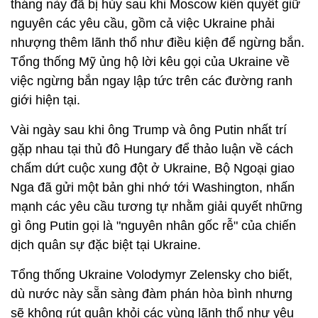
tháng này đã bị hủy sau khi Moscow kiên quyết giữ
nguyên các yêu cầu, gồm cả việc Ukraine phải
nhượng thêm lãnh thổ như điều kiện để ngừng bắn.
Tổng thống Mỹ ủng hộ lời kêu gọi của Ukraine về
việc ngừng bắn ngay lập tức trên các đường ranh
giới hiện tại.
Vài ngày sau khi ông Trump và ông Putin nhất trí
gặp nhau tại thủ đô Hungary để thảo luận về cách
chấm dứt cuộc xung đột ở Ukraine, Bộ Ngoại giao
Nga đã gửi một bản ghi nhớ tới Washington, nhấn
mạnh các yêu cầu tương tự nhằm giải quyết những
gì ông Putin gọi là "nguyên nhân gốc rễ" của chiến
dịch quân sự đặc biệt tại Ukraine.
Tổng thống Ukraine Volodymyr Zelensky cho biết,
dù nước này sẵn sàng đàm phán hòa bình nhưng
sẽ không rút quân khỏi các vùng lãnh thổ như yêu