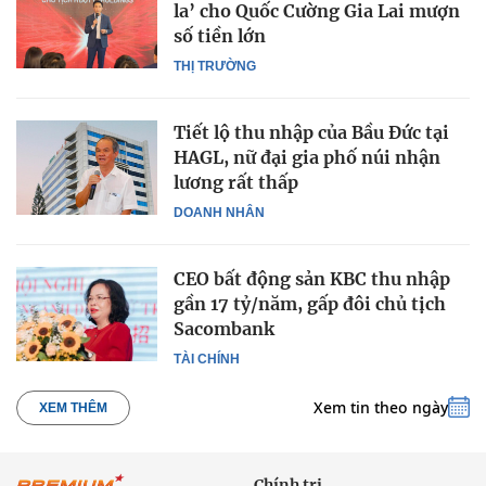
la’ cho Quốc Cường Gia Lai mượn
số tiền lớn
THỊ TRƯỜNG
Tiết lộ thu nhập của Bầu Đức tại
HAGL, nữ đại gia phố núi nhận
lương rất thấp
DOANH NHÂN
CEO bất động sản KBC thu nhập
gần 17 tỷ/năm, gấp đôi chủ tịch
Sacombank
TÀI CHÍNH
Xem tin theo ngày
XEM THÊM
Chính trị