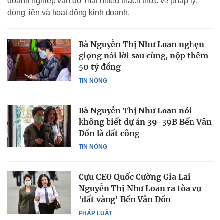
doanh nghiệp vẫn đối mặt nhiều thách thức về pháp lý,
dòng tiền và hoạt động kinh doanh.
Bà Nguyễn Thị Như Loan nghẹn
giọng nói lời sau cùng, nộp thêm
50 tỷ đồng
TIN NÓNG
Bà Nguyễn Thị Như Loan nói
không biết dự án 39-39B Bến Vân
Đồn là đất công
TIN NÓNG
Cựu CEO Quốc Cường Gia Lai
Nguyễn Thị Như Loan ra tòa vụ
'đất vàng' Bến Vân Đồn
PHÁP LUẬT