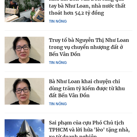
tay bà Như Loan, nhà nước thất
thoát hơn 542 tỷ đồng
TIN NÓNG
Truy tố bà Nguyễn Thị Như Loan
trong vụ chuyển nhượng đất ở
Bến Vân Đồn
TIN NÓNG
Bà Như Loan khai chuyện chi
dùng trăm tỷ kiếm được từ khu
đất Bến Vân Đồn
TIN NÓNG
Sai phạm của cựu Phó Chủ tịch
TPHCM và lời hứa 'lèo' tặng nhà,
xe từ doanh nghiệp