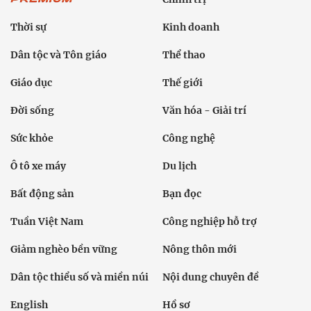
Thời sự
Kinh doanh
Dân tộc và Tôn giáo
Thể thao
Giáo dục
Thế giới
Đời sống
Văn hóa - Giải trí
Sức khỏe
Công nghệ
Ô tô xe máy
Du lịch
Bất động sản
Bạn đọc
Tuần Việt Nam
Công nghiệp hỗ trợ
Giảm nghèo bền vững
Nông thôn mới
Dân tộc thiểu số và miền núi
Nội dung chuyên đề
English
Hồ sơ