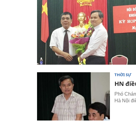
THỜI SỰ
HN điề
Phó Chán
Hà Nội đi