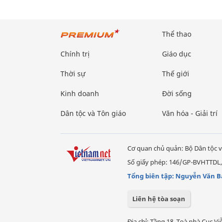
Thể thao
Chính trị
Giáo dục
Thời sự
Thế giới
Kinh doanh
Đời sống
Dân tộc và Tôn giáo
Văn hóa - Giải trí
Cơ quan chủ quản: Bộ Dân tộc v
Số giấy phép: 146/GP-BVHTTDL,
Tổng biên tập: Nguyễn Văn B
Liên hệ tòa soạn
Địa chỉ: Tầng 18, Toà nhà Cục 