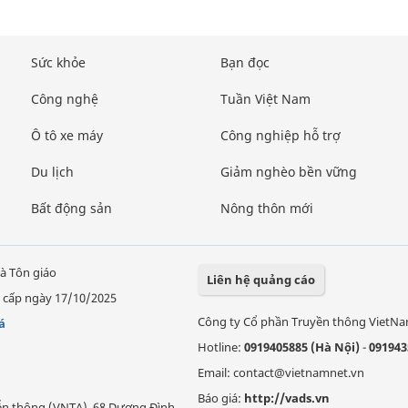
Sức khỏe
Bạn đọc
Công nghệ
Tuần Việt Nam
Ô tô xe máy
Công nghiệp hỗ trợ
Du lịch
Giảm nghèo bền vững
Bất động sản
Nông thôn mới
à Tôn giáo
Liên hệ quảng cáo
 cấp ngày 17/10/2025
Công ty Cổ phần Truyền thông VietN
á
Hotline:
0919405885 (Hà Nội)
-
091943
Email: contact@vietnamnet.vn
Báo giá:
http://vads.vn
Viễn thông (VNTA), 68 Dương Đình