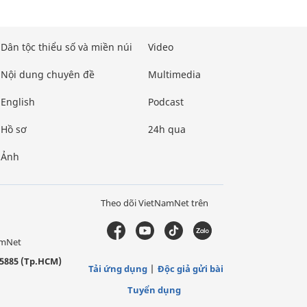
Dân tộc thiểu số và miền núi
Video
Nội dung chuyên đề
Multimedia
English
Podcast
Hồ sơ
24h qua
Ảnh
Theo dõi VietNamNet trên
amNet
5885 (Tp.HCM)
Tải ứng dụng
Độc giả gửi bài
Tuyển dụng