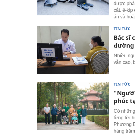
được phẫu
cắt, ê-kí
án và hoà
TIN TỨC
Bác sĩ 
đường 
Nhiều ng
vẫn cao, 
TIN TỨC
"Người
phúc t
Có những
từng lời 
Phương Đô
hàng trăm