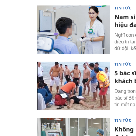
TIN TỨC
Nam si
hiệu đ
Nghĩ con 
điều trị t
dữ dội, k
TIN TỨC
5 bác 
khách 
Đang tron
bác sĩ Bệ
tin một n
TIN TỨC
Không 