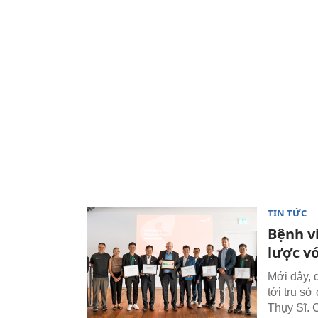
TIN TỨC
Bệnh v
lược v
Mới đây, 
tới trụ s
Thụy Sĩ. 