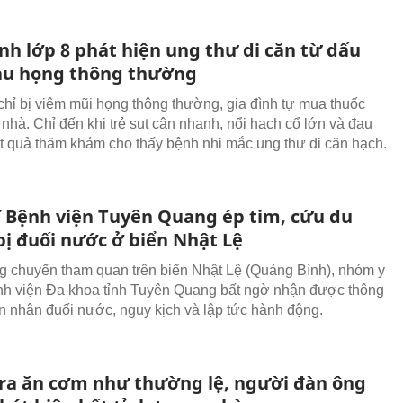
nh lớp 8 phát hiện ung thư di căn từ dấu
au họng thông thường
chỉ bị viêm mũi họng thông thường, gia đình tự mua thuốc
ại nhà. Chỉ đến khi trẻ sụt cân nhanh, nổi hạch cổ lớn và đau
ết quả thăm khám cho thấy bệnh nhi mắc ung thư di căn hạch.
sĩ Bệnh viện Tuyên Quang ép tim, cứu du
bị đuối nước ở biển Nhật Lệ
g chuyến tham quan trên biển Nhật Lệ (Quảng Bình), nhóm y
nh viện Đa khoa tỉnh Tuyên Quang bất ngờ nhận được thông
ạn nhân đuối nước, nguy kịch và lập tức hành động.
ra ăn cơm như thường lệ, người đàn ông