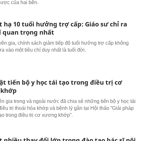
 lược của hai bên.
 hạ 10 tuổi hưởng trợ cấp: Giáo sư chỉ ra
í quan trọng nhất
ên gia, chính sách giảm tiếp độ tuổi hưởng trợ cấp không
a vào một tiêu chí duy nhất là tuổi đời.
t tiến bộ y học tái tạo trong điều trị cơ
 khớp
n gia trong và ngoài nước đã chia sẻ những tiến bộ y học tái
điều trị thoái hóa khớp và bệnh lý gân tại Hội thảo “Giải pháp
tạo trong điều trị cơ xương khớp”.
 nhiều thay đổi lớn trong đào tạo bác sĩ nội