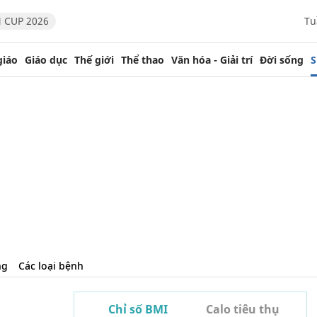
 CUP 2026
Tu
giáo
Giáo dục
Thế giới
Thể thao
Văn hóa - Giải trí
Đời sống
S
ng
Các loại bệnh
Chỉ số BMI
Calo tiêu thụ