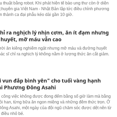
 thuật bằng robot. Khi phát hiện tế bào ung thư còn ở diện
p chuyên gia Việt Nam - Nhật Bản lập tức điều chỉnh phương
n thành ca đại phẫu kéo dài gần 10 giờ.
chỉ ra nghịch lý nhịn cơm, ăn ít đạm nhưng
huyết, mỡ máu vẫn cao
ười ăn kiêng nghiêm ngặt nhưng mỡ máu và đường huyết
bác sĩ chỉ ra nghịch lý không nằm ở lượng thức ăn cắt giảm.
 vun đắp bình yên" cho tuổi vàng hạnh
ại Phương Đông Asahi
 công việc không được đong đếm bằng số giờ làm mà bằng
hỏi han, từng bữa ăn ngon miệng và những đêm thức trọn. Ở
ng Asahi, một ngày của đội ngũ chăm sóc được dệt nên từ
 điều nhỏ bé.