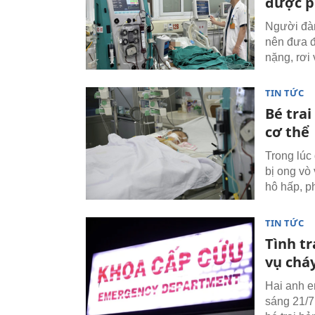
được p
Người đàn
nên đưa đ
nặng, rơi 
TIN TỨC
Bé trai
cơ thể
Trong lúc
bị ong vò 
hô hấp, ph
TIN TỨC
Tình t
vụ chá
Hai anh em
sáng 21/7 