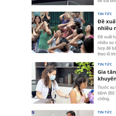
bé trai bỏ
TIN TỨC
Đề xuất
nhiều 
Đề xuất h
nhiều sự 
hợp để bả
theo lộ trì
TIN TỨC
Gia tăn
khuyến
Trước xu 
bệnh (Bộ 
chống.
TIN TỨC