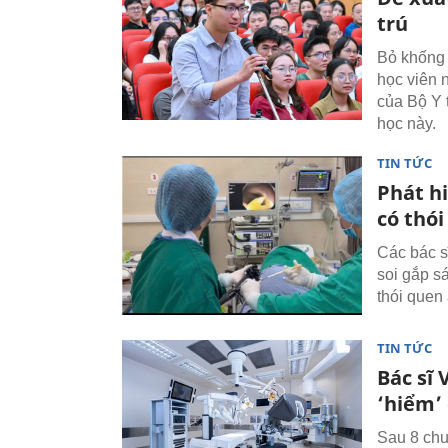
trú
Bỏ khống c
học viên 
của Bộ Y 
học này.
TIN TỨC
Phát h
có thói
Các bác s
soi gắp s
thói quen 
TIN TỨC
Bác sĩ 
‘hiểm’
Sau 8 chu