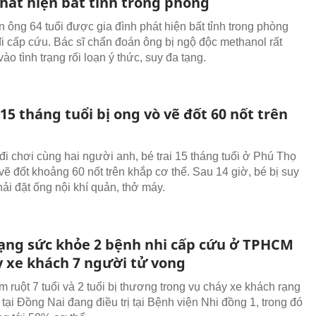
hát hiện bất tỉnh trong phòng
 ông 64 tuổi được gia đình phát hiện bất tỉnh trong phòng
i cấp cứu. Bác sĩ chẩn đoán ông bị ngộ độc methanol rất
vào tình trạng rối loạn ý thức, suy đa tạng.
 15 tháng tuổi bị ong vò vẽ đốt 60 nốt trên
 đi chơi cùng hai người anh, bé trai 15 tháng tuổi ở Phú Thọ
vẽ đốt khoảng 60 nốt trên khắp cơ thể. Sau 14 giờ, bé bị suy
ải đặt ống nội khí quản, thở máy.
rạng sức khỏe 2 bệnh nhi cấp cứu ở TPHCM
y xe khách 7 người tử vong
 ruột 7 tuổi và 2 tuổi bị thương trong vụ cháy xe khách rạng
tại Đồng Nai đang điều trị tại Bệnh viện Nhi đồng 1, trong đó