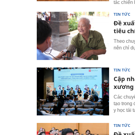
tác chiến
TIN TỨC
Đề xuất
tiêu ch
Theo chuy
nên chỉ dự
TIN TỨC
Cập nhậ
xương
Các chuyê
tạo trong 
y học tái 
TIN TỨC
Đề xuất