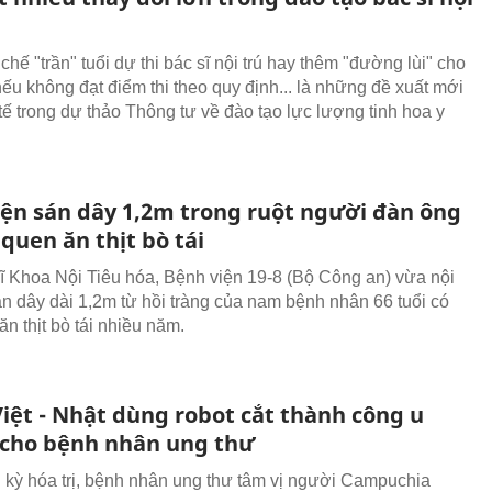
hế "trần" tuổi dự thi bác sĩ nội trú hay thêm "đường lùi" cho
nếu không đạt điểm thi theo quy định... là những đề xuất mới
tế trong dự thảo Thông tư về đào tạo lực lượng tinh hoa y
iện sán dây 1,2m trong ruột người đàn ông
 quen ăn thịt bò tái
ĩ Khoa Nội Tiêu hóa, Bệnh viện 19-8 (Bộ Công an) vừa nội
án dây dài 1,2m từ hồi tràng của nam bệnh nhân 66 tuổi có
ăn thịt bò tái nhiều năm.
Việt - Nhật dùng robot cắt thành công u
 cho bệnh nhân ung thư
 kỳ hóa trị, bệnh nhân ung thư tâm vị người Campuchia