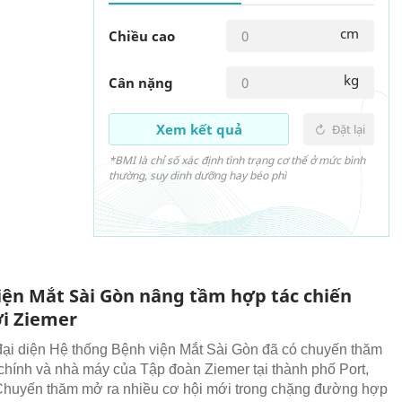
cm
Chiều cao
kg
Cân nặng
Xem kết quả
Đặt lại
*BMI là chỉ số xác định tình trạng cơ thể ở mức bình
thường, suy dinh dưỡng hay béo phì
iện Mắt Sài Gòn nâng tầm hợp tác chiến
ới Ziemer
đại diện Hệ thống Bệnh viện Mắt Sài Gòn đã có chuyến thăm
ở chính và nhà máy của Tập đoàn Ziemer tại thành phố Port,
Chuyến thăm mở ra nhiều cơ hội mới trong chặng đường hợp