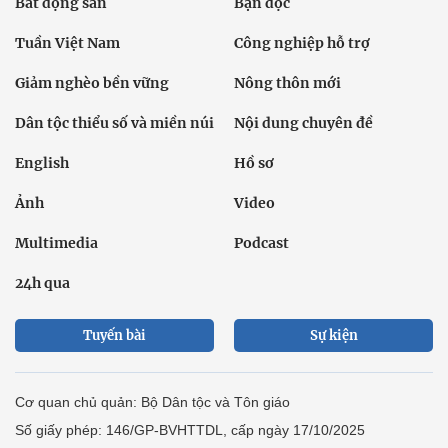
Bất động sản
Bạn đọc
Tuần Việt Nam
Công nghiệp hỗ trợ
Giảm nghèo bền vững
Nông thôn mới
Dân tộc thiểu số và miền núi
Nội dung chuyên đề
English
Hồ sơ
Ảnh
Video
Multimedia
Podcast
24h qua
Tuyến bài
Sự kiện
Cơ quan chủ quản: Bộ Dân tộc và Tôn giáo
Số giấy phép: 146/GP-BVHTTDL, cấp ngày 17/10/2025