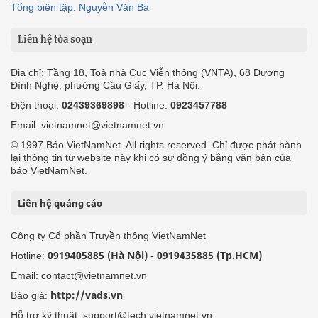
Tổng biên tập: Nguyễn Văn Bá
Liên hệ tòa soạn
Địa chỉ: Tầng 18, Toà nhà Cục Viễn thông (VNTA), 68 Dương
Đình Nghệ, phường Cầu Giấy, TP. Hà Nội.
Điện thoại:
02439369898
- Hotline:
0923457788
Email: vietnamnet@vietnamnet.vn
© 1997 Báo VietNamNet. All rights reserved. Chỉ được phát hành
lại thông tin từ website này khi có sự đồng ý bằng văn bản của
báo VietNamNet.
Liên hệ quảng cáo
Công ty Cổ phần Truyền thông VietNamNet
0919405885 (Hà Nội)
0919435885 (Tp.HCM)
Hotline:
-
Email: contact@vietnamnet.vn
http://vads.vn
Báo giá:
Hỗ trợ kỹ thuật: support@tech.vietnamnet.vn