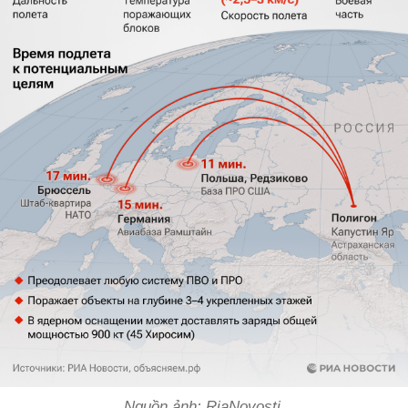
Nguồn ảnh: RiaNovosti.