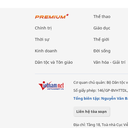
Thể thao
Chính trị
Giáo dục
Thời sự
Thế giới
Kinh doanh
Đời sống
Dân tộc và Tôn giáo
Văn hóa - Giải trí
Cơ quan chủ quản: Bộ Dân tộc v
Số giấy phép: 146/GP-BVHTTDL,
Tổng biên tập: Nguyễn Văn B
Liên hệ tòa soạn
Địa chỉ: Tầng 18, Toà nhà Cục 