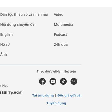
Dân tộc thiểu số và miền núi
Video
Nội dung chuyên đề
Multimedia
English
Podcast
Hồ sơ
24h qua
Ảnh
Theo dõi VietNamNet trên
amNet
5885 (Tp.HCM)
Tải ứng dụng
Độc giả gửi bài
Tuyển dụng