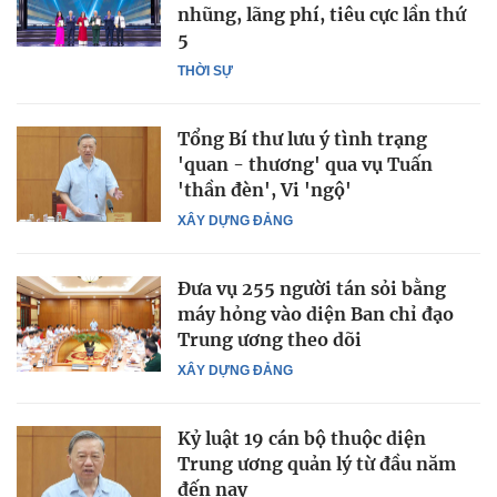
nhũng, lãng phí, tiêu cực lần thứ
5
THỜI SỰ
Tổng Bí thư lưu ý tình trạng
'quan - thương' qua vụ Tuấn
'thần đèn', Vi 'ngộ'
XÂY DỰNG ĐẢNG
Đưa vụ 255 người tán sỏi bằng
máy hỏng vào diện Ban chỉ đạo
Trung ương theo dõi
XÂY DỰNG ĐẢNG
Kỷ luật 19 cán bộ thuộc diện
Trung ương quản lý từ đầu năm
đến nay