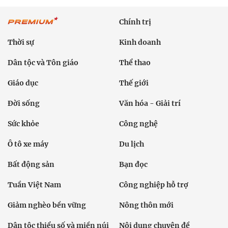
Chính trị
Thời sự
Kinh doanh
Dân tộc và Tôn giáo
Thể thao
Giáo dục
Thế giới
Đời sống
Văn hóa - Giải trí
Sức khỏe
Công nghệ
Ô tô xe máy
Du lịch
Bất động sản
Bạn đọc
Tuần Việt Nam
Công nghiệp hỗ trợ
Giảm nghèo bền vững
Nông thôn mới
Dân tộc thiểu số và miền núi
Nội dung chuyên đề