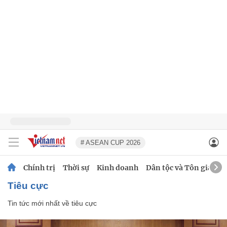
# ASEAN CUP 2026
Chính trị
Thời sự
Kinh doanh
Dân tộc và Tôn giáo
tiêu cực
Tin tức mới nhất về
tiêu cực