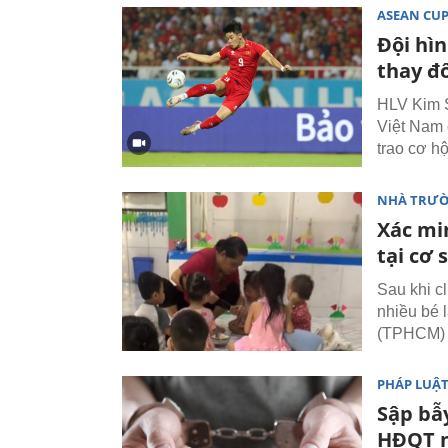
ASEAN CU
Đội hì
thay đ
HLV Kim S
Việt Nam 
trao cơ hộ
NHÀ TRƯ
Xác mi
tại cơ
Sau khi c
nhiều bé 
(TPHCM) đ
PHÁP LUẬ
Sập bẫy
HĐQT m