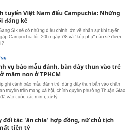
P
nh tuyển Việt Nam đấu Campuchia: Những
ổi đáng kể
ang Sik sẽ có những điều chỉnh lớn về nhân sự khi tuyển
gặp Campuchia lúc 20h ngày 7/8 và "kép phụ" nào sẽ được
i?
ỜNG
nh vụ bảo mẫu đánh, bắn dây thun vào trẻ
 sở mầm non ở TPHCM
lip ghi cảnh bảo mẫu đánh trẻ, dùng dây thun bắn vào chân
lan truyền trên mạng xã hội, chính quyền phường Thuận Giao
ã vào cuộc xác minh, xử lý.
T
 đối tác 'ăn chia' hợp đồng, nữ chủ tịch
ất tiền tỷ