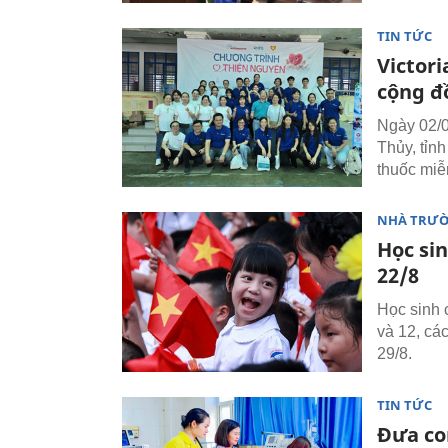
TIN TỨC
Victor
cộng đ
Ngày 02/0
Thủy, tỉn
thuốc miễ
NHÀ TRƯ
Học si
22/8
Học sinh 
và 12, các
29/8.
TIN TỨC
Đưa con