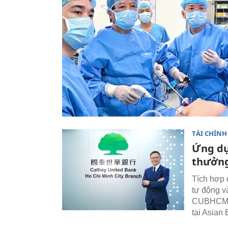
TÀI CHÍNH
Ứng dụ
thưởng
Tích hợp 
tự động v
CUBHCM nh
tại Asian