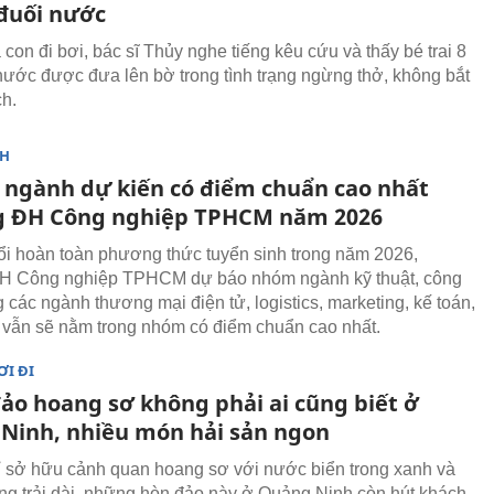
đuối nước
con đi bơi, bác sĩ Thủy nghe tiếng kêu cứu và thấy bé trai 8
 nước được đưa lên bờ trong tình trạng ngừng thở, không bắt
h.
NH
ngành dự kiến có điểm chuẩn cao nhất
 ĐH Công nghiệp TPHCM năm 2026
ổi hoàn toàn phương thức tuyển sinh trong năm 2026,
H Công nghiệp TPHCM dự báo nhóm ngành kỹ thuật, công
 các ngành thương mại điện tử, logistics, marketing, kế toán,
 vẫn sẽ nằm trong nhóm có điểm chuẩn cao nhất.
ƠI ĐI
đảo hoang sơ không phải ai cũng biết ở
Ninh, nhiều món hải sản ngon
 sở hữu cảnh quan hoang sơ với nước biển trong xanh và
rắng trải dài, những hòn đảo này ở Quảng Ninh còn hút khách