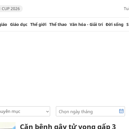
 CUP 2026
Tu
giáo
Giáo dục
Thế giới
Thể thao
Văn hóa - Giải trí
Đời sống
S
chuyên mục
Căn bệnh gây tử vong gấp 3