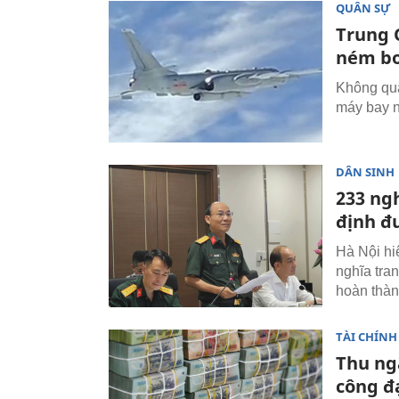
QUÂN SỰ
Trung 
ném bo
Không quâ
máy bay n
DÂN SINH
233 ngh
định đ
Hà Nội hiệ
nghĩa tra
hoàn thàn
TÀI CHÍNH
Thu ngâ
công đ