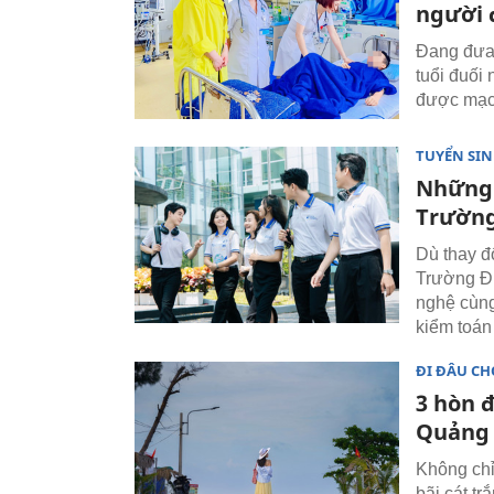
người 
Đang đưa 
tuổi đuối
được mạc
TUYỂN SI
Những 
Trường
Dù thay đ
Trường Đ
nghệ cùng
kiểm toán
ĐI ĐÂU CH
3 hòn 
Quảng 
Không chỉ
bãi cát t