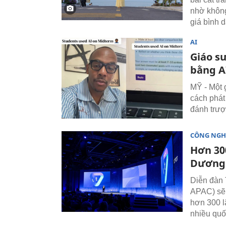
nhờ không
giá bình d
AI
Giáo sư
bằng A
MỸ - Một g
cách phát 
đánh trượ
CÔNG NGH
Hơn 300
Dương 
Diễn đàn
APAC) sẽ 
hơn 300 l
nhiều quố