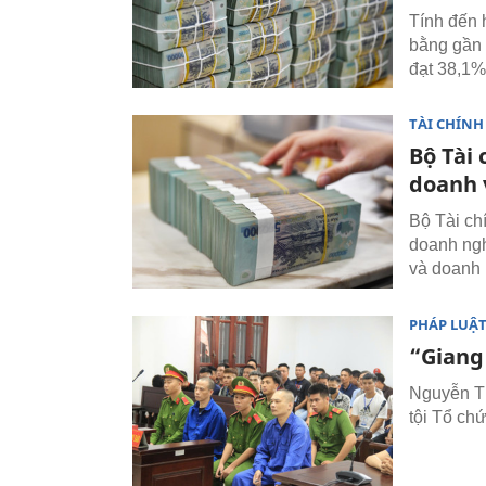
Tính đến 
bằng gần 
đạt 38,1%
TÀI CHÍNH
Bộ Tài
doanh 
Bộ Tài ch
doanh ngh
và doanh 
PHÁP LUẬ
“Giang
Nguyễn Th
tội Tổ chứ