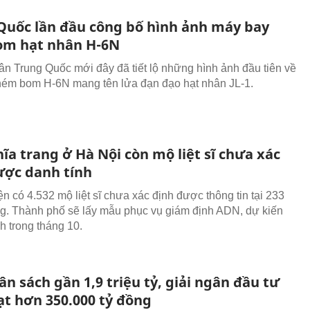
Quốc lần đầu công bố hình ảnh máy bay
m hạt nhân H-6N
n Trung Quốc mới đây đã tiết lộ những hình ảnh đầu tiên về
ém bom H-6N mang tên lửa đạn đạo hạt nhân JL-1.
ĩa trang ở Hà Nội còn mộ liệt sĩ chưa xác
ược danh tính
n có 4.532 mộ liệt sĩ chưa xác định được thông tin tại 233
ng. Thành phố sẽ lấy mẫu phục vụ giám định ADN, dự kiến
h trong tháng 10.
n sách gần 1,9 triệu tỷ, giải ngân đầu tư
ạt hơn 350.000 tỷ đồng