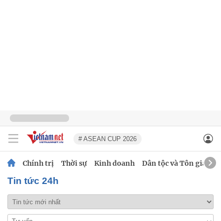
# ASEAN CUP 2026
Chính trị
Thời sự
Kinh doanh
Dân tộc và Tôn giáo
Tin tức 24h