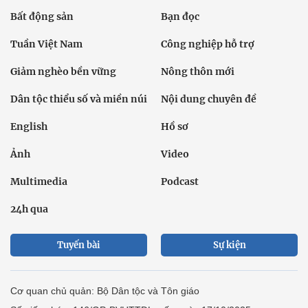
Bất động sản
Bạn đọc
Tuần Việt Nam
Công nghiệp hỗ trợ
Giảm nghèo bền vững
Nông thôn mới
Dân tộc thiểu số và miền núi
Nội dung chuyên đề
English
Hồ sơ
Ảnh
Video
Multimedia
Podcast
24h qua
Tuyến bài
Sự kiện
Cơ quan chủ quản: Bộ Dân tộc và Tôn giáo