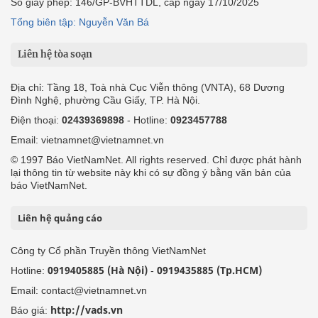
Số giấy phép: 146/GP-BVHTTDL, cấp ngày 17/10/2025
Tổng biên tập: Nguyễn Văn Bá
Liên hệ tòa soạn
Địa chỉ: Tầng 18, Toà nhà Cục Viễn thông (VNTA), 68 Dương
Đình Nghệ, phường Cầu Giấy, TP. Hà Nội.
Điện thoại:
02439369898
- Hotline:
0923457788
Email: vietnamnet@vietnamnet.vn
© 1997 Báo VietNamNet. All rights reserved. Chỉ được phát hành
lại thông tin từ website này khi có sự đồng ý bằng văn bản của
báo VietNamNet.
Liên hệ quảng cáo
Công ty Cổ phần Truyền thông VietNamNet
0919405885 (Hà Nội)
0919435885 (Tp.HCM)
Hotline:
-
Email: contact@vietnamnet.vn
http://vads.vn
Báo giá: