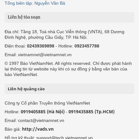
Tổng biên tập: Nguyễn Văn Bá
Liên hệ tòa soạn
Địa chỉ: Tầng 18, Toà nhà Cục Viễn thông (VNTA), 68 Dương
Đình Nghệ, phường Cầu Giấy, TP. Hà Nội.
Điện thoại:
02439369898
- Hotline:
0923457788
Email: vietnamnet@vietnamnet.vn
© 1997 Báo VietNamNet. All rights reserved. Chỉ được phát hành
lại thông tin từ website này khi có sự đồng ý bằng văn bản của
báo VietNamNet.
Liên hệ quảng cáo
Công ty Cổ phần Truyền thông VietNamNet
0919405885 (Hà Nội)
0919435885 (Tp.HCM)
Hotline:
-
Email: contact@vietnamnet.vn
http://vads.vn
Báo giá:
Hỗ trợ kỹ thuật: support@tech.vietnamnet.vn