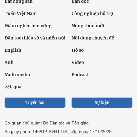
Bất động sản
Bạn đọc
Tuần Việt Nam
Công nghiệp hỗ trợ
Giảm nghèo bền vững
Nông thôn mới
Dân tộc thiểu số và miền núi
Nội dung chuyên đề
English
Hồ sơ
Ảnh
Video
Multimedia
Podcast
24h qua
Tuyến bài
Sự kiện
Cơ quan chủ quản: Bộ Dân tộc và Tôn giáo
Số giấy phép: 146/GP-BVHTTDL, cấp ngày 17/10/2025