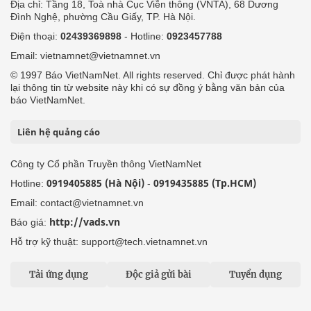
Địa chỉ: Tầng 18, Toà nhà Cục Viễn thông (VNTA), 68 Dương
Đình Nghệ, phường Cầu Giấy, TP. Hà Nội.
Điện thoại:
02439369898
- Hotline:
0923457788
Email: vietnamnet@vietnamnet.vn
© 1997 Báo VietNamNet. All rights reserved. Chỉ được phát hành
lại thông tin từ website này khi có sự đồng ý bằng văn bản của
báo VietNamNet.
Liên hệ quảng cáo
Công ty Cổ phần Truyền thông VietNamNet
0919405885 (Hà Nội)
0919435885 (Tp.HCM)
Hotline:
-
Email: contact@vietnamnet.vn
http://vads.vn
Báo giá:
Hỗ trợ kỹ thuật: support@tech.vietnamnet.vn
Tải ứng dụng
Độc giả gửi bài
Tuyển dụng