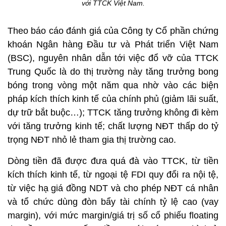
với TTCK Việt Nam.
Theo báo cáo đánh giá của Công ty Cổ phần chứng
khoán Ngân hàng Đầu tư và Phát triển Việt Nam
(BSC), nguyên nhân dẫn tới việc đổ vỡ của TTCK
Trung Quốc là do thị trường này tăng trưởng bong
bóng trong vòng một năm qua nhờ vào các biện
pháp kích thích kinh tế của chính phủ (giảm lãi suất,
dự trữ bắt buộc…); TTCK tăng trưởng không đi kèm
với tăng trưởng kinh tế; chất lượng NĐT thấp do tỷ
trọng NĐT nhỏ lẻ tham gia thị trường cao.
Dòng tiền đã được đưa quá đà vào TTCK, từ tiền
kích thích kinh tế, từ ngoại tệ FDI quy đổi ra nội tệ,
từ việc hạ giá đồng NDT và cho phép NĐT cá nhân
và tổ chức dùng đòn bẩy tài chính tỷ lệ cao (vay
margin), với mức margin/giá trị số cổ phiếu floating