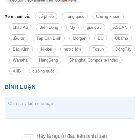
Xem thêm về:
cổ phiếu
trung quốc
Chứng khoán
châu Âu
Biển Đông
Mỹ
giải cứu
ASEAN
đầu tư
Tập Cận Bình
Morgan
EU
Obama
Bắc Kinh
Nikkei
nước lớn
Fosun
ĐôngTây
Wahaha
HangSeng
Shanghai Composite Index
AIIB
cường quốc