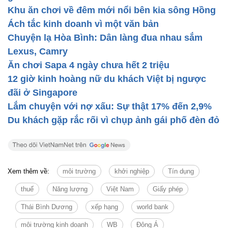
Khu ăn chơi về đêm mới nổi bên kia sông Hồng
Ách tắc kinh doanh vì một văn bản
Chuyện lạ Hòa Bình: Dân làng đua nhau sắm
Lexus, Camry
Ăn chơi Sapa 4 ngày chưa hết 2 triệu
12 giờ kinh hoàng nữ du khách Việt bị ngược
đãi ở Singapore
Lắm chuyện với nợ xấu: Sự thật 17% đến 2,9%
Du khách gặp rắc rối vì chụp ảnh gái phố đèn đỏ
Xem thêm về:
môi trường
khởi nghiệp
Tín dụng
thuế
Năng lượng
Việt Nam
Giấy phép
Thái Bình Dương
xếp hạng
world bank
môi trường kinh doanh
WB
Đông Á