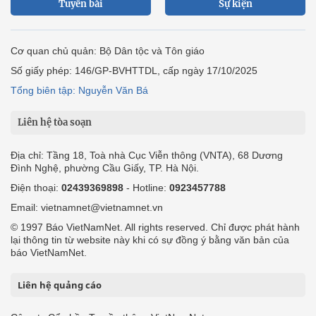
Tuyến bài
Sự kiện
Cơ quan chủ quản: Bộ Dân tộc và Tôn giáo
Số giấy phép: 146/GP-BVHTTDL, cấp ngày 17/10/2025
Tổng biên tập: Nguyễn Văn Bá
Liên hệ tòa soạn
Địa chỉ: Tầng 18, Toà nhà Cục Viễn thông (VNTA), 68 Dương
Đình Nghệ, phường Cầu Giấy, TP. Hà Nội.
Điện thoại:
02439369898
- Hotline:
0923457788
Email: vietnamnet@vietnamnet.vn
© 1997 Báo VietNamNet. All rights reserved. Chỉ được phát hành
lại thông tin từ website này khi có sự đồng ý bằng văn bản của
báo VietNamNet.
Liên hệ quảng cáo