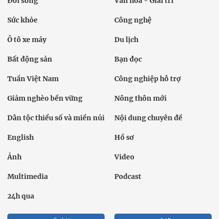
Đời sống
Văn hóa - Giải trí
Sức khỏe
Công nghệ
Ô tô xe máy
Du lịch
Bất động sản
Bạn đọc
Tuần Việt Nam
Công nghiệp hỗ trợ
Giảm nghèo bền vững
Nông thôn mới
Dân tộc thiểu số và miền núi
Nội dung chuyên đề
English
Hồ sơ
Ảnh
Video
Multimedia
Podcast
24h qua