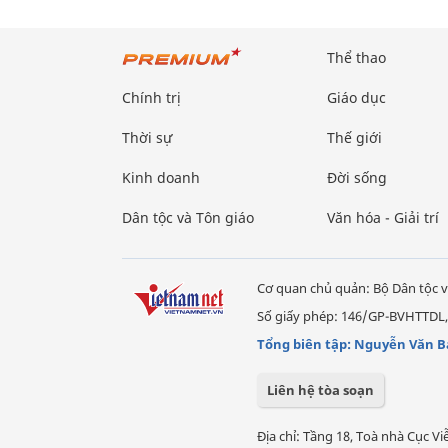
Thể thao
Chính trị
Giáo dục
Thời sự
Thế giới
Kinh doanh
Đời sống
Dân tộc và Tôn giáo
Văn hóa - Giải trí
Cơ quan chủ quản: Bộ Dân tộc v
Số giấy phép: 146/GP-BVHTTDL,
Tổng biên tập: Nguyễn Văn B
Liên hệ tòa soạn
Địa chỉ: Tầng 18, Toà nhà Cục 