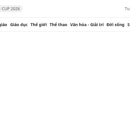
 CUP 2026
Tu
giáo
Giáo dục
Thế giới
Thể thao
Văn hóa - Giải trí
Đời sống
S