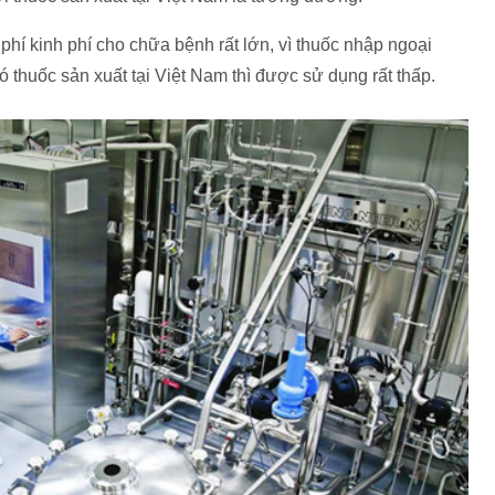
hí kinh phí cho chữa bệnh rất lớn, vì thuốc nhập ngoại
ó thuốc sản xuất tại Việt Nam thì được sử dụng rất thấp.