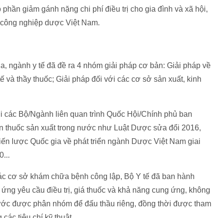
phần giảm gánh nặng chi phí điều trị cho gia đình và xã hội,
h công nghiệp dược Việt Nam.
ua, ngành y tế đã đề ra 4 nhóm giải pháp cơ bản: Giải pháp về
ế và thầy thuốc; Giải pháp đối với các cơ sở sản xuất, kinh
ới các Bộ/Ngành liên quan trình Quốc Hội/Chính phủ ban
n thuốc sản xuất trong nước như Luật Dược sửa đổi 2016,
hiến lược Quốc gia về phát triển ngành Dược Việt Nam giai
...
i các cơ sở khám chữa bệnh công lập, Bộ Y tế đã ban hành
ứng yêu cầu điều trị, giá thuốc và khả năng cung ứng, không
nước được phân nhóm để đấu thầu riêng, đồng thời được tham
các tiêu chí kỹ thuật.