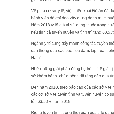
Về phía cơ sở y tế, việc triển khai Đề án đã đ
bệnh viện đã chỉ đạo xây dựng danh mục thuốc
Năm 2018 tỷ lệ giá trị sử dụng thuốc trong nư
nếu tính cả tuyến huyện và tỉnh thì tăng 63,53
Ngành y tế cũng đẩy mạnh công tác truyền thô
dân thông qua các buổi tọa đàm, tập huấn, ph
Nam”...
Nhờ những giải pháp đồng bộ trên, tỉ lệ giá t
sở khám bệnh, chữa bệnh đã tăng dần qua t
Đến năm 2018, theo báo cáo của các sở y tế, tỉ 
các cơ sở y tế tuyến tỉnh và tuyến huyện 
lên 63,53% năm 2018.
Riêng tuyến tỉnh, trong thời gian qua tỉ lệ d