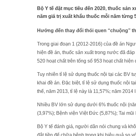
Bộ Y tế đặt mục tiêu đến 2020, thuốc sản 
năm giá trị xuất khẩu thuốc mỗi năm từng 
Hướng đến thay đổi thói quen “chuộng” t
Trong giai đoạn 1 (2012-2016) của đề án Ngư
hiện đề án, thuốc sản xuất trong nước đã đ
520 hoạt chất trên tổng số 953 hoạt chất hiện 
Tuy nhiên tỉ lệ sử dụng thuốc nội tại các BV t
khai đề án. Đặc biệt, tỉ lệ sử dụng thuốc nội
thể, năm 2013, tỉ lệ này là 11,57%; năm 2014
Nhiều BV lớn sử dụng dưới 6% thuốc nội (nă
(3,97%); Bệnh viện Việt Đức (5,87%); Tai m
Bộ Y tế đánh giá, người dân nói chung và khô
đắt tiền để chữa bệnh trong khi hiệu quả so v