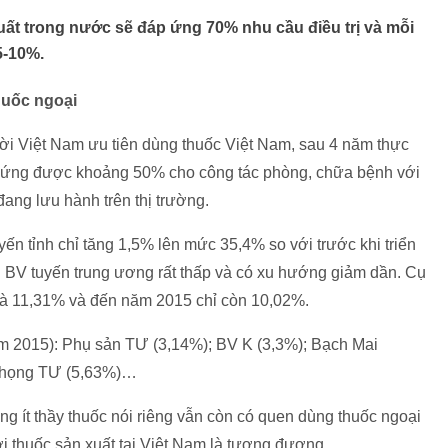
xuất trong nước sẽ đáp ứng 70% nhu cầu điều trị và mỗi
5-10%.
huốc ngoại
ời Việt Nam ưu tiên dùng thuốc Việt Nam, sau 4 năm thực
áp ứng được khoảng 50% cho công tác phòng, chữa bệnh với
đang lưu hành trên thị trường.
uyến tỉnh chỉ tăng 1,5% lên mức 35,4% so với trước khi triển
 tại BV tuyến trung ương rất thấp và có xu hướng giảm dần. Cụ
 là 11,31% và đến năm 2015 chỉ còn 10,02%.
m 2015): Phụ sản TƯ (3,14%); BV K (3,3%); Bạch Mai
ũi họng TƯ (5,63%)…
ng ít thầy thuốc nói riêng vẫn còn có quen dùng thuốc ngoại
ới thuốc sản xuất tại Việt Nam là tương đương.