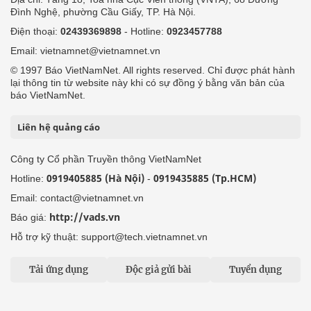
Đình Nghệ, phường Cầu Giấy, TP. Hà Nội.
Điện thoại:
02439369898
- Hotline:
0923457788
Email: vietnamnet@vietnamnet.vn
© 1997 Báo VietNamNet. All rights reserved. Chỉ được phát hành
lại thông tin từ website này khi có sự đồng ý bằng văn bản của
báo VietNamNet.
Liên hệ quảng cáo
Công ty Cổ phần Truyền thông VietNamNet
0919405885 (Hà Nội)
0919435885 (Tp.HCM)
Hotline:
-
Email: contact@vietnamnet.vn
http://vads.vn
Báo giá:
Hỗ trợ kỹ thuật: support@tech.vietnamnet.vn
Tải ứng dụng
Độc giả gửi bài
Tuyển dụng