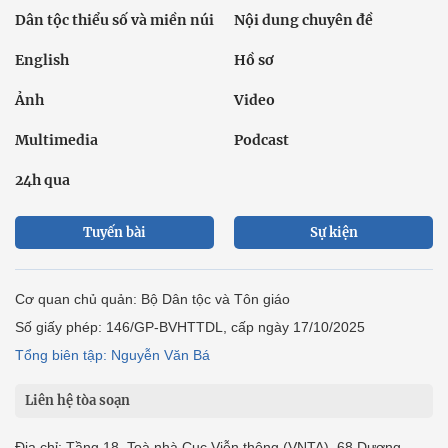
Dân tộc thiểu số và miền núi
Nội dung chuyên đề
English
Hồ sơ
Ảnh
Video
Multimedia
Podcast
24h qua
Tuyến bài
Sự kiện
Cơ quan chủ quản: Bộ Dân tộc và Tôn giáo
Số giấy phép: 146/GP-BVHTTDL, cấp ngày 17/10/2025
Tổng biên tập: Nguyễn Văn Bá
Liên hệ tòa soạn
Địa chỉ: Tầng 18, Toà nhà Cục Viễn thông (VNTA), 68 Dương