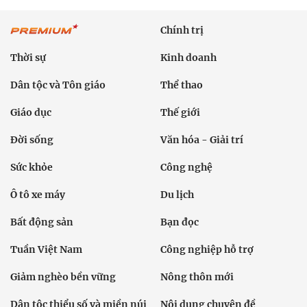
Chính trị
Thời sự
Kinh doanh
Dân tộc và Tôn giáo
Thể thao
Giáo dục
Thế giới
Đời sống
Văn hóa - Giải trí
Sức khỏe
Công nghệ
Ô tô xe máy
Du lịch
Bất động sản
Bạn đọc
Tuần Việt Nam
Công nghiệp hỗ trợ
Giảm nghèo bền vững
Nông thôn mới
Dân tộc thiểu số và miền núi
Nội dung chuyên đề