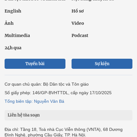
English
Hồ sơ
Ảnh
Video
Multimedia
Podcast
24h qua
Tuyến bài
Sự kiện
Cơ quan chủ quản: Bộ Dân tộc và Tôn giáo
Số giấy phép: 146/GP-BVHTTDL, cấp ngày 17/10/2025
Tổng biên tập: Nguyễn Văn Bá
Liên hệ tòa soạn
Địa chỉ: Tầng 18, Toà nhà Cục Viễn thông (VNTA), 68 Dương
Đình Nghệ, phường Cầu Giấy, TP. Hà Nội.