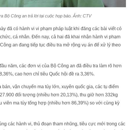
ra Bộ Công an trả lời tại cuộc họp báo. Ảnh: CTV
này đã có hành vi vi phạm pháp luật khi đăng các bài viết có
 chức, cá nhân. Đến nay, cả hai đã khai nhận hành vi phạm
 Công an đang tiếp tục điều tra mở rộng vụ án để xử lý theo
đầu năm, các đơn vị của Bộ Công an đã điều tra làm rõ hơn
ệ 78,36%, cao hơn chỉ tiêu Quốc hội đề ra 3,36%.
 bán, vận chuyển ma túy lớn, xuyên quốc gia, các tụ điểm
n 27.900 đối tượng (nhiều hơn 20,13%), thu giữ hơn 332kg
ệu viên ma túy tổng hợp (nhiều hơn 86,39%) so với cùng kỳ
úng các hành vi, thủ đoạn tham nhũng, tiêu cực mới trong các