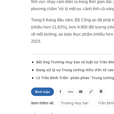
lĩnh vực nhạy cảm diễn ra trong thời gian dài;
phương châm “xử lý một vụ, cảnh tỉnh cả vùng, 
Trong 6 tháng đầu năm, Bộ Công an đã phát hi
(nhiều hơn 21,63%), hơn 4.900 đối tượng (nh
về môi trường, an toàn thực phẩm (nhiều hơn
2023.
Bắt ông Trương Huy San và luật sư Trần Đìn
Đang xử lý vụ Trung tướng Hữu Ước tố cáo 
LS Trần Đình Triển 'phản pháo' Trung tướ
Bình luận
Xem thêm về:
Trương Huy San
Trần Đìn