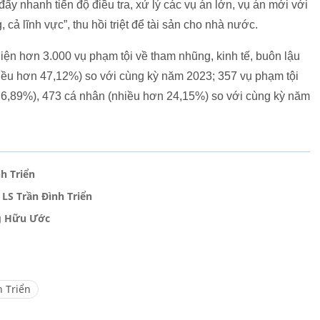
 đẩy nhanh tiến độ điều tra, xử lý các vụ án lớn, vụ án mới với
cả lĩnh vực”, thu hồi triệt để tài sản cho nhà nước.
ện hơn 3.000 vụ phạm tội về tham nhũng, kinh tế, buôn lậu
iều hơn 47,12%) so với cùng kỳ năm 2023; 357 vụ phạm tội
 6,89%), 473 cá nhân (nhiều hơn 24,15%) so với cùng kỳ năm
h Triển
LS Trần Đình Triển
ng Hữu Ước
h Triển