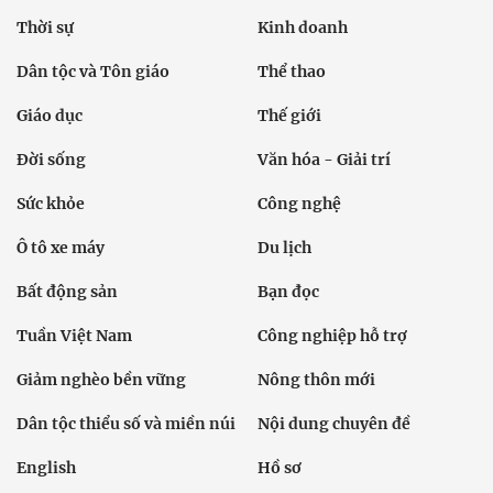
Thời sự
Kinh doanh
Dân tộc và Tôn giáo
Thể thao
Giáo dục
Thế giới
Đời sống
Văn hóa - Giải trí
Sức khỏe
Công nghệ
Ô tô xe máy
Du lịch
Bất động sản
Bạn đọc
Tuần Việt Nam
Công nghiệp hỗ trợ
Giảm nghèo bền vững
Nông thôn mới
Dân tộc thiểu số và miền núi
Nội dung chuyên đề
English
Hồ sơ