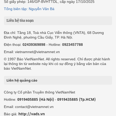
Số giấy phép: 146/GP-BVHTTDL, cấp ngày 17/10/2025
Tổng biên tập: Nguyễn Văn Bá
Liên hệ tòa soạn
Địa chỉ: Tầng 18, Toà nhà Cục Viễn thông (VNTA), 68 Dương
Đình Nghệ, phường Cầu Giấy, TP. Hà Nội.
Điện thoại:
02439369898
- Hotline:
0923457788
Email: vietnamnet@vietnamnet.vn
© 1997 Báo VietNamNet. All rights reserved. Chỉ được phát hành
lại thông tin từ website này khi có sự đồng ý bằng văn bản của
báo VietNamNet.
Liên hệ quảng cáo
Công ty Cổ phần Truyền thông VietNamNet
0919405885 (Hà Nội)
0919435885 (Tp.HCM)
Hotline:
-
Email: contact@vietnamnet.vn
http://vads.vn
Báo giá: