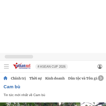
# ASEAN CUP 2026
Chính trị
Thời sự
Kinh doanh
Dân tộc và Tôn giáo
Cam bù
Tin tức mới nhất về
Cam bù