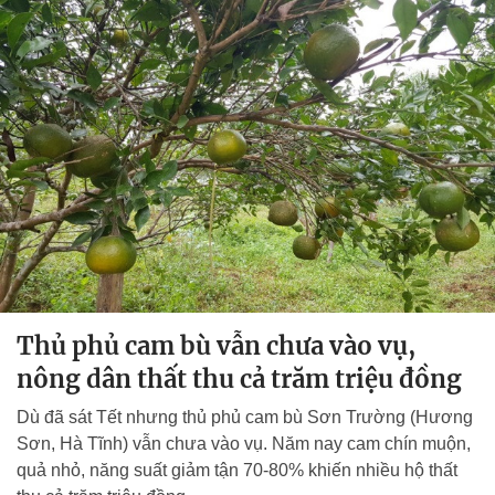
Thủ phủ cam bù vẫn chưa vào vụ,
nông dân thất thu cả trăm triệu đồng
Dù đã sát Tết nhưng thủ phủ cam bù Sơn Trường (Hương
Sơn, Hà Tĩnh) vẫn chưa vào vụ. Năm nay cam chín muộn,
quả nhỏ, năng suất giảm tận 70-80% khiến nhiều hộ thất