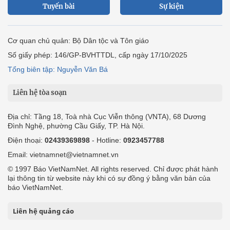
Tuyến bài
Sự kiện
Cơ quan chủ quản: Bộ Dân tộc và Tôn giáo
Số giấy phép: 146/GP-BVHTTDL, cấp ngày 17/10/2025
Tổng biên tập: Nguyễn Văn Bá
Liên hệ tòa soạn
Địa chỉ: Tầng 18, Toà nhà Cục Viễn thông (VNTA), 68 Dương
Đình Nghệ, phường Cầu Giấy, TP. Hà Nội.
Điện thoại:
02439369898
- Hotline:
0923457788
Email: vietnamnet@vietnamnet.vn
© 1997 Báo VietNamNet. All rights reserved. Chỉ được phát hành
lại thông tin từ website này khi có sự đồng ý bằng văn bản của
báo VietNamNet.
Liên hệ quảng cáo